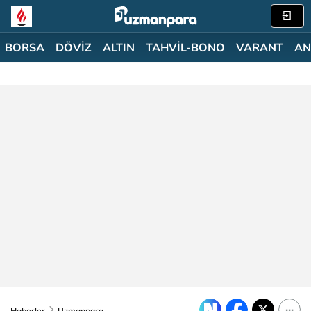
BORSA
DÖVİZ
ALTIN
TAHVİL-BONO
VARANT
AN
Haberler
Uzmanpara