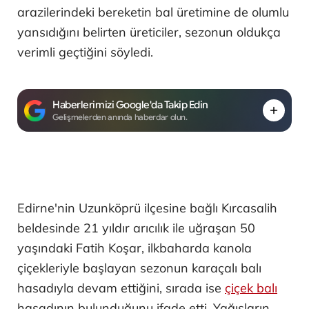
arazilerindeki bereketin bal üretimine de olumlu
yansıdığını belirten üreticiler, sezonun oldukça
verimli geçtiğini söyledi.
Haberlerimizi Google'da Takip Edin
Gelişmelerden anında haberdar olun.
Edirne'nin Uzunköprü ilçesine bağlı Kırcasalih
beldesinde 21 yıldır arıcılık ile uğraşan 50
yaşındaki Fatih Koşar, ilkbaharda kanola
çiçekleriyle başlayan sezonun karaçalı balı
hasadıyla devam ettiğini, sırada ise
çiçek balı
hasadının bulunduğunu ifade etti. Yağışların