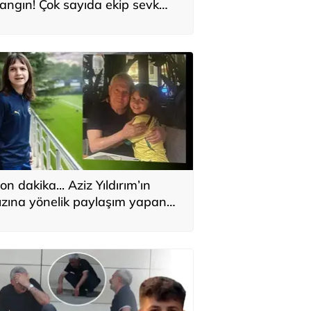
angın! Çok sayıda ekip sevk
dildi
on dakika... Aziz Yıldırım’ın
ızına yönelik paylaşım yapan
ahsa ‘ev hapsi’ tedbiri