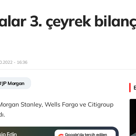
lar 3. çeyrek bilanç
0.2022 - 16:36
#JP Morgan
Morgan Stanley, Wells Fargo ve Citigroup
ı.
ip Edin
Google'da tercih edilen