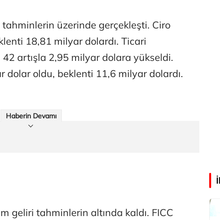
Faili meçhul cinayetler ülkesine veda
 tahminlerin üzerinde gerçekleşti. Ciro
lenti 18,81 milyar dolardı. Ticari
Abdullah Karakuş
de 42 artışla 2,95 milyar dolara yükseldi.
O dağlarda ne düşünmüştüm?
ar dolar oldu, beklenti 11,6 milyar dolardı.
Mehmet Tez
O meşhur yeşilden eser yok şimdi...
Haberin Devamı
m geliri tahminlerin altında kaldı. FICC