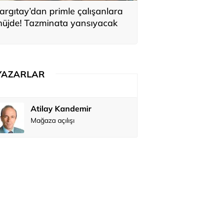
argıtay’dan primle çalışanlara
üjde! Tazminata yansıyacak
YAZARLAR
Atilay Kandemir
Özay Şendi
Mağaza açılışı
Abbas Güç
Zafer Şahi