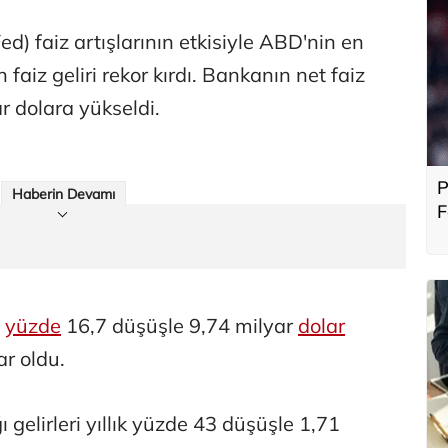
d) faiz artışlarının etkisiyle ABD'nin en
ın faiz geliri rekor kırdı. Bankanın net faiz
ar dolara yükseldi.
P
Haberin Devamı
F
b
ı
yüzde
16,7 düşüşle 9,74 milyar
dolar
ar oldu.
 gelirleri yıllık yüzde 43 düşüşle 1,71