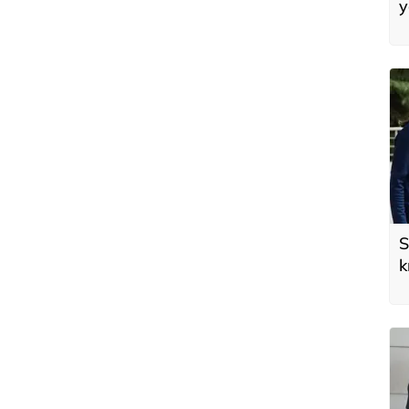
y
e
S
k
ş