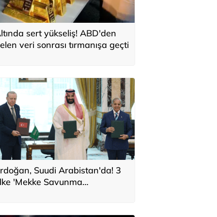
ltında sert yükseliş! ABD'den
elen veri sonrası tırmanışa geçti
rdoğan, Suudi Arabistan'da! 3
lke 'Mekke Savunma
nlaşması'na imza attı