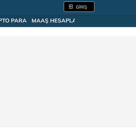
GİRİŞ
PTO PARA
MAAŞ HESAPLAMA
SÖZLÜK