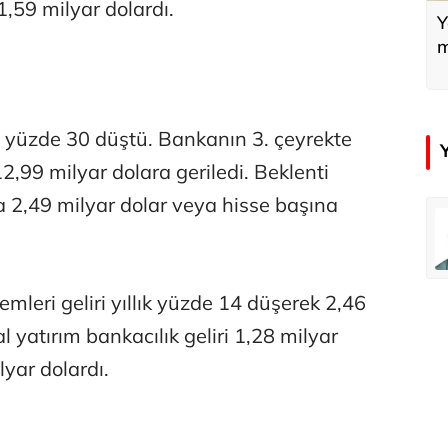
1,59 milyar dolardı.
Y
m
yüzde 30 düştü. Bankanın 3. çeyrekte
2,99 milyar dolara geriledi. Beklenti
a 2,49 milyar dolar veya hisse başına
emir
Özay Şendir
Türkiye’nin görünmez başarısı…
emleri geliri yıllık yüzde 14 düşerek 2,46
Abbas Güçlü
l yatırım bankacılık geliri 1,28 milyar
Tercih ve kayıt sıkıntılı geçiyor
lyar dolardı.
Zafer Şahin