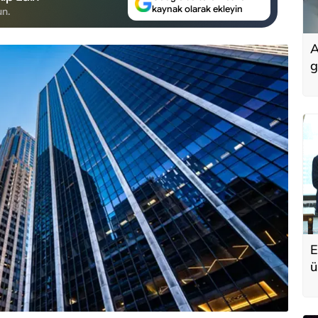
kaynak olarak ekleyin
un.
A
g
E
ü
A