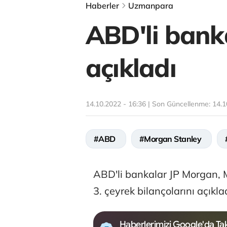
Haberler
Uzmanpara
ABD'li banka
açıkladı
14.10.2022 - 16:36 | Son Güncellenme:
14.1
#ABD
#Morgan Stanley
ABD'li bankalar JP Morgan, 
3. çeyrek bilançolarını açıklad
Haberlerimizi Google'da Tak