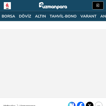
BORSA
DÖVİZ
ALTIN
TAHVİL-BONO
VARANT
AN
Haberler
Uzmanpara