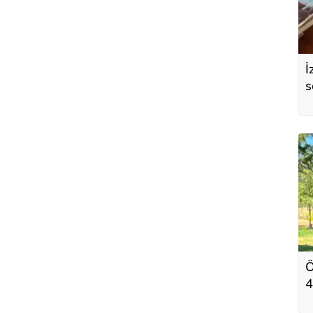
İ
s
d
a
Ö
4
i