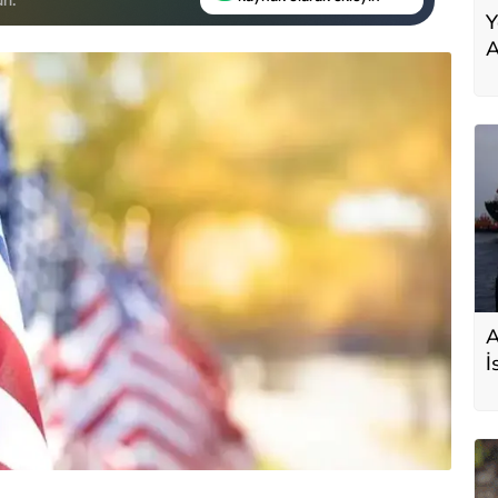
Y
A
A
İ
s
D