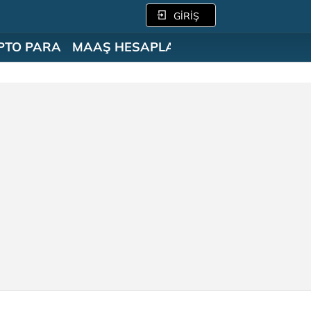
GİRİŞ
PTO PARA
MAAŞ HESAPLAMA
SÖZLÜK