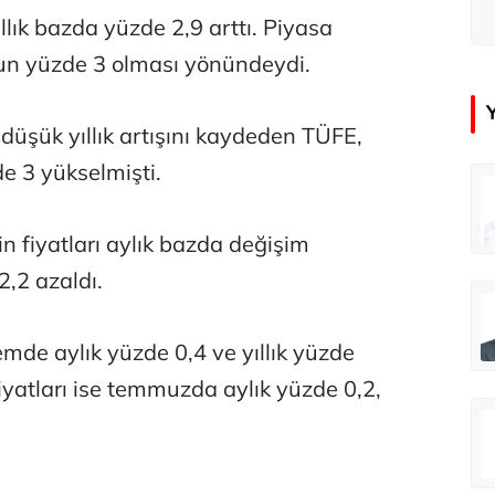
ık bazda yüzde 2,9 arttı. Piyasa
onun yüzde 3 olması yönündeydi.
üşük yıllık artışını kaydeden TÜFE,
e 3 yükselmişti.
çer
Tunca Bengin
Futbol Federasyonu İzmirspor’u dinler mi?
MİT’den CIA’ye de mesaj...
 fiyatları aylık bazda değişim
2,2 azaldı.
ahmut Özer
Hakkı Öcal
İnsan-ı Kâmilden Erdemli Şehre: İslam Düşüncesinde Adalet-II
Amerika Avrupa’yı geri kazanabilir mi?
mde aylık yüzde 0,4 ve yıllık yüzde
 fiyatları ise temmuzda aylık yüzde 0,2,
Ali Eyüboğlu
Aşk yok, ama suç itirafı var!