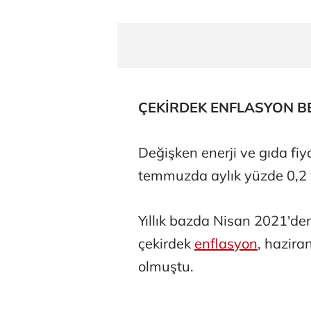
ÇEKİRDEK ENFLASYON B
Değişken enerji ve gıda fi
temmuzda aylık yüzde 0,2 ve 
Yıllık bazda Nisan 2021'd
çekirdek
enflasyon
, hazira
olmuştu.