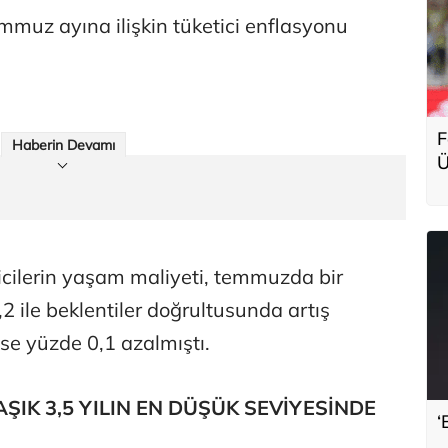
mmuz ayına ilişkin tüketici enflasyonu
F
Haberin Devamı
Ü
g
icilerin yaşam maliyeti, temmuzda bir
2 ile beklentiler doğrultusunda artış
ise yüzde 0,1 azalmıştı.
ŞIK 3,5 YILIN EN DÜŞÜK SEVİYESİNDE
‘