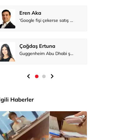
Eren Aka
Çağdaş Er
İlgili Haberler