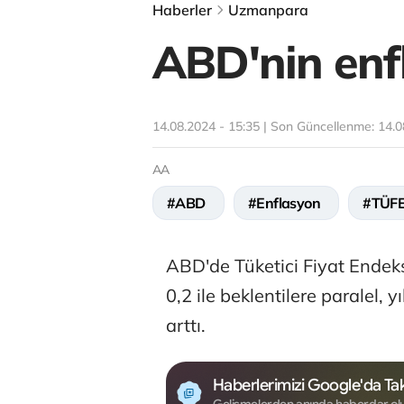
Haberler
Uzmanpara
ABD'nin enfl
14.08.2024 - 15:35 | Son Güncellenme:
14.0
AA
#ABD
#Enflasyon
#TÜF
ABD'de Tüketici Fiyat Endek
0,2 ile beklentilere paralel, 
arttı.
Haberlerimizi Google'da Tak
Gelişmelerden anında haberdar ol