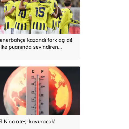
enerbahçe kazandı fark açıldı!
lke puanında sevindiren
elişme
El Nino ateşi kavuracak’