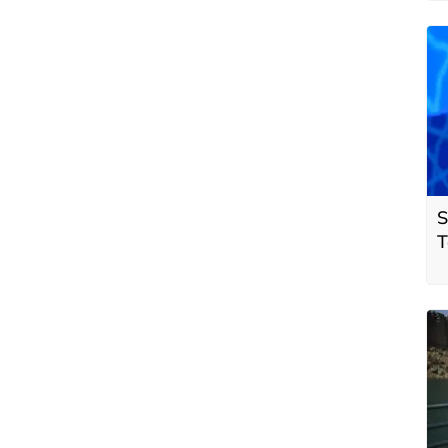
S
T
p