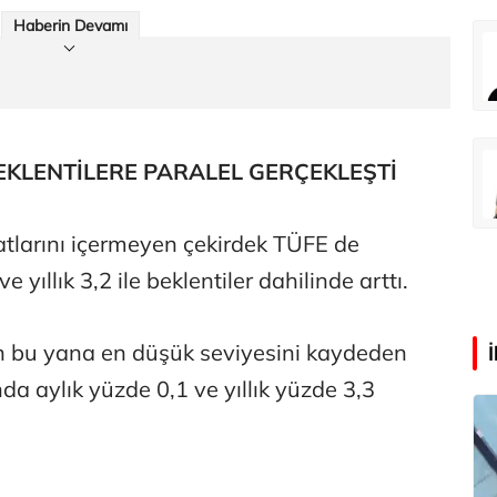
Haberin Devamı
Eren Aka
‘Google fişi çekerse satış biter!’
Çağdaş Ertuna
EKLENTİLERE PARALEL GERÇEKLEŞTİ
Guggenheim Abu Dhabi şehri nasıl değiştirecek?
yatlarını içermeyen çekirdek TÜFE de
yıllık 3,2 ile beklentiler dahilinde arttı.
en bu yana en düşük seviyesini kaydeden
nda aylık yüzde 0,1 ve yıllık yüzde 3,3