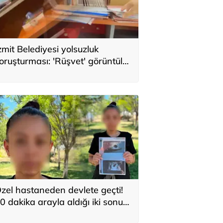
zmit Belediyesi yolsuzluk
oruşturması: 'Rüşvet' görüntüleri
osyada: Üstüne de bir zarf
ttım müdürüm
zel hastaneden devlete geçti!
0 dakika arayla aldığı iki sonuca
nanamadı