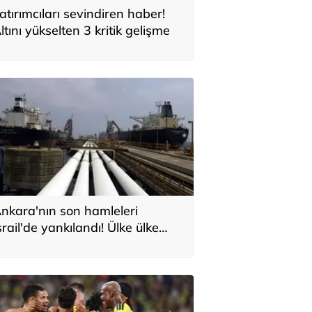
atırımcıları sevindiren haber!
ltını yükselten 3 kritik gelişme
nkara'nın son hamleleri
srail'de yankılandı! Ülke ülke
ıraladılar: 'Türkiye'nin Orta
oğu planı'