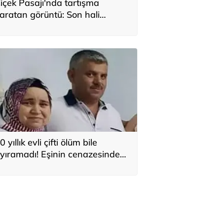
içek Pasajı'nda tartışma
aratan görüntü: Son hali
erçekten üzücü
0 yıllık evli çifti ölüm bile
yıramadı! Eşinin cenazesinde
alp krizi geçirip hayatını
aybetti