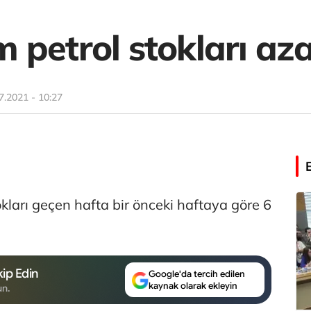
petrol stokları aza
7.2021 - 10:27
kları geçen hafta bir önceki haftaya göre 6
ip Edin
Google'da tercih edilen
kaynak olarak ekleyin
un.