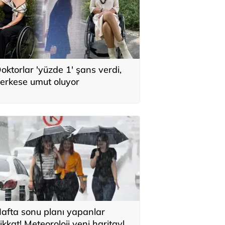
oktorlar 'yüzde 1' şans verdi,
erkese umut oluyor
afta sonu planı yapanlar
ikkat! Meteoroloji yeni haritayla