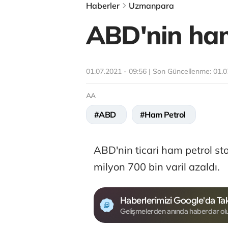
Haberler
Uzmanpara
ABD'nin ham 
01.07.2021 - 09:56 | Son Güncellenme:
01.0
AA
#ABD
#Ham Petrol
ABD'nin ticari ham petrol sto
milyon 700 bin varil azaldı.
Haberlerimizi Google'da Tak
Gelişmelerden anında haberdar ol