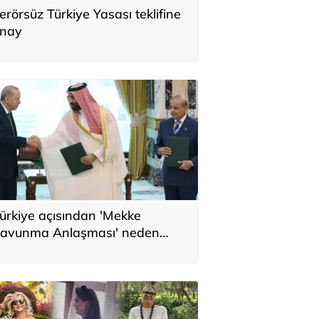
erörsüz Türkiye Yasası teklifine
nay
ürkiye açısından 'Mekke
avunma Anlaşması' neden
nemli? Üç ülkenin birbirini
amamlayan tarafı