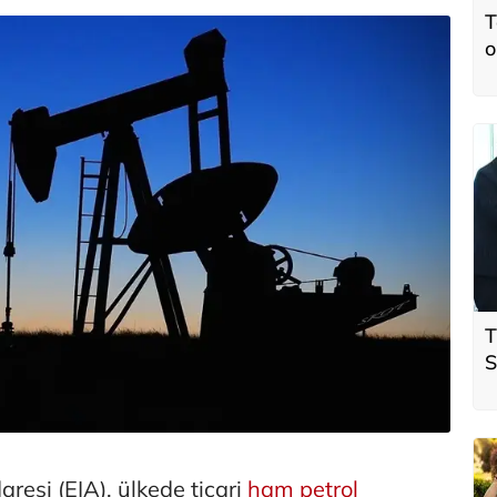
T
o
T
S
ö
t
resi (EIA), ülkede ticari
ham petrol