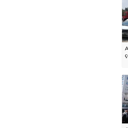
A
ç
1