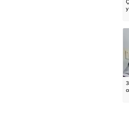
Ç
y
g
3
a
k
k