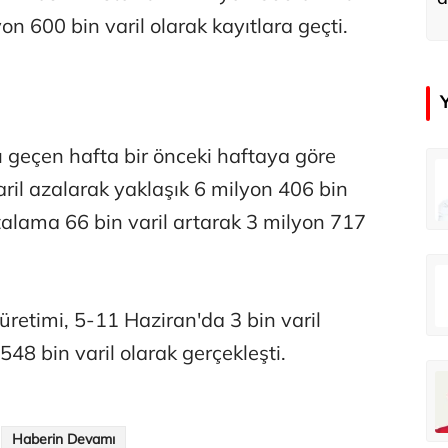
u
on 600 bin varil olarak kayıtlara geçti.
ı geçen hafta bir önceki haftaya göre
in
Tunca Bengin
ril azalarak yaklaşık 6 milyon 406 bin
O timsahlar sizi yemeli aslında!...
O timsahlar sizi yemeli aslında!...
ortalama 66 bin varil artarak 3 milyon 717
u
Ali Eyüboğlu
Ahbap’a bağışları kayıp ünlüler var
Ahbap’a bağışları kayıp ünlüler var
retimi, 5-11 Haziran'da 3 bin varil
548 bin varil olarak gerçekleşti.
oğlu
Deniz Kilislioğlu
lü
Hürmüz formülü
Haberin Devamı