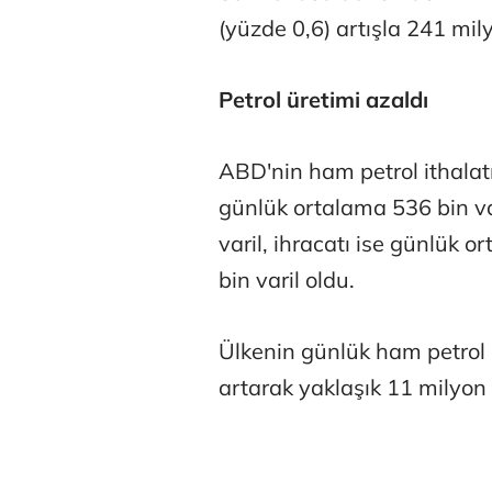
(yüzde 0,6) artışla 241 mily
Petrol üretimi azaldı
ABD'nin ham petrol ithalat
Tunca Beng
günlük ortalama 536 bin va
varil, ihracatı ise günlük 
bin varil oldu.
Ali Eyüboğl
Ülkenin günlük ham petrol ü
artarak yaklaşık 11 milyon 
Deniz Kilisli
Hürmüz formü