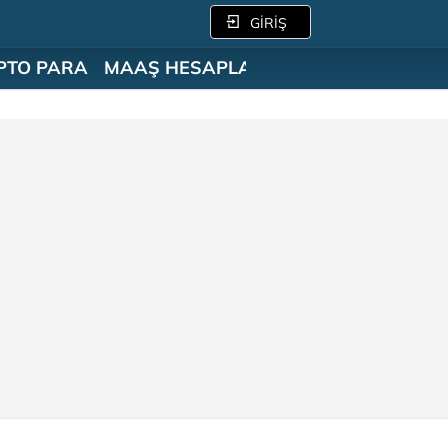
GİRİŞ
PTO PARA
MAAŞ HESAPLAMA
SÖZLÜK