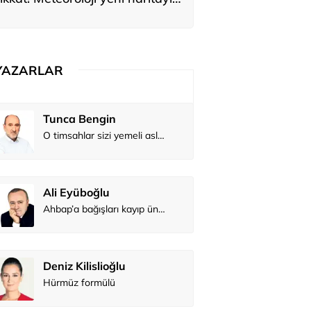
yardı
YAZARLAR
Tunca Bengin
O timsahlar sizi yemeli aslında!...
Ali Eyüboğlu
Ahbap’a bağışları kayıp ünlüler var
Deniz Kilislioğlu
Hürmüz formülü