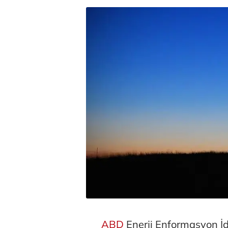
ABD
Enerji Enformasyon İda