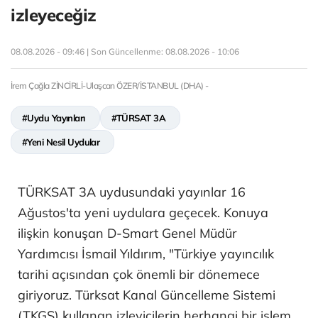
izleyeceğiz
08.08.2026 - 09:46 | Son Güncellenme:
08.08.2026 - 10:06
İrem Çağla ZİNCİRLİ-Ulaşcan ÖZER/İSTANBUL (DHA) -
#Uydu Yayınları
#TÜRSAT 3A
#Yeni Nesil Uydular
TÜRKSAT 3A uydusundaki yayınlar 16
Ağustos'ta yeni uydulara geçecek. Konuya
ilişkin konuşan D-Smart Genel Müdür
Yardımcısı İsmail Yıldırım, "Türkiye yayıncılık
tarihi açısından çok önemli bir dönemece
giriyoruz. Türksat Kanal Güncelleme Sistemi
(TKGS) kullanan izleyicilerin herhangi bir işlem