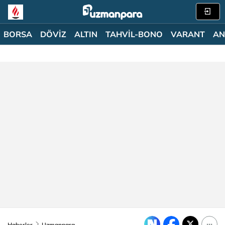
BORSA
DÖVİZ
ALTIN
TAHVİL-BONO
VARANT
AN
Haberler
Uzmanpara