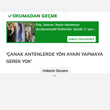
Felç, kanser, beyin kanaması
durduramadı! Doktorlar 'yüzde 1' şans
verdi, herkese umut oluyor
Haberi Görüntüle
'ÇANAK ANTENLERDE YÖN AYARI YAPMAYA
GEREK YOK'
Haberin Devamı