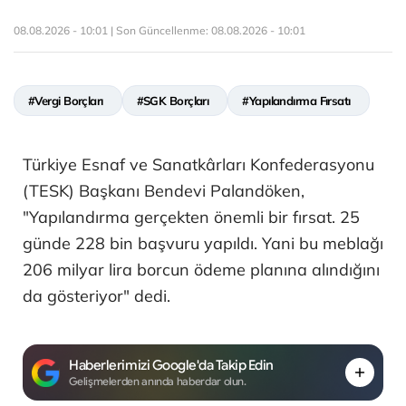
08.08.2026 - 10:01 | Son Güncellenme:
08.08.2026 - 10:01
#Vergi Borçları
#SGK Borçları
#Yapılandırma Fırsatı
Türkiye Esnaf ve Sanatkârları Konfederasyonu
(TESK) Başkanı Bendevi Palandöken,
"Yapılandırma gerçekten önemli bir fırsat. 25
günde 228 bin başvuru yapıldı. Yani bu meblağı
206 milyar lira borcun ödeme planına alındığını
da gösteriyor" dedi.
Haberlerimizi Google'da Takip Edin
Gelişmelerden anında haberdar olun.