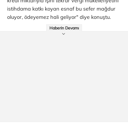
kredi miktarıyla işini tekrar vergi mükellefiyetini
istihdama katkı koyan esnaf bu sefer mağdur
oluyor, ödeyemez hali geliyor" diye konuştu.
Haberin Devamı