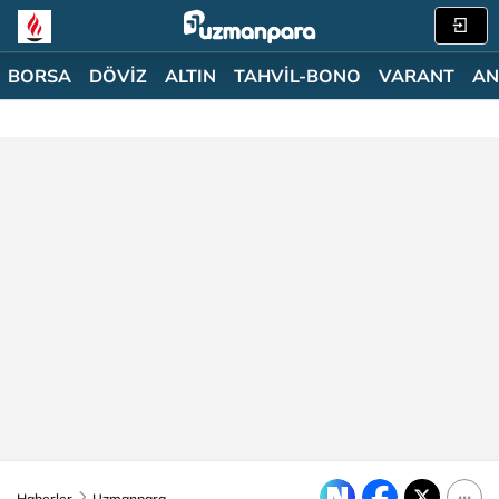
BORSA
DÖVİZ
ALTIN
TAHVİL-BONO
VARANT
AN
Haberler
Uzmanpara