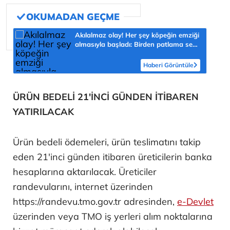
Akılalmaz olay! Her şey köpeğin emziği
almasıyla başladı: Birden patlama sesi
sonra çığlığını duyduk
Haberi Görüntüle
ÜRÜN BEDELİ 21'İNCİ GÜNDEN İTİBAREN
YATIRILACAK
Ürün bedeli ödemeleri, ürün teslimatını takip
eden 21'inci günden itibaren üreticilerin banka
hesaplarına aktarılacak. Üreticiler
randevularını, internet üzerinden
https://randevu.tmo.gov.tr adresinden,
e-Devlet
üzerinden veya TMO iş yerleri alım noktalarına