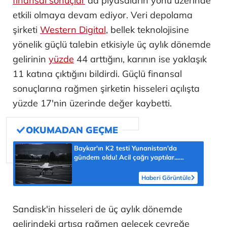
finansal sonuçlar
da piyasaların yönü üzerinde
etkili olmaya devam ediyor. Veri depolama
şirketi
Western Digital
, bellek teknolojisine
yönelik güçlü talebin etkisiyle üç aylık dönemde
gelirinin
yüzde
44 arttığını, karının ise yaklaşık
11 katına çıktığını bildirdi. Güçlü finansal
sonuçlarına rağmen şirketin hisseleri açılışta
yüzde 17'nin üzerinde değer kaybetti.
Baykar'ın K2 testi Yunanistan'da
gündem oldu! Acil çağrı yaptılar...
'Topraklarımızdaki hedeflere ulaşabilir'
Haberi Görüntüle
Sandisk'in hisseleri de üç aylık dönemde
gelirindeki artışa rağmen gelecek çeyreğe