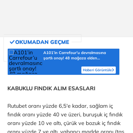
A101’in Carrefour’u devralmasına
şartlı onay! 48 mağaza elden
çıkarılacak
Haberi Görüntüle
KABUKLU FINDIK ALIM ESASLARI
Rutubet oranı yüzde 6,5'e kadar, sağlam iç
fındık oranı yüzde 40 ve üzeri, buruşuk iç fındık
oranı yüzde 10 ve altı, çürük ve bozuk iç fındık
oranı yüzde 7 ve altı, yabancı madde oranı (taş,