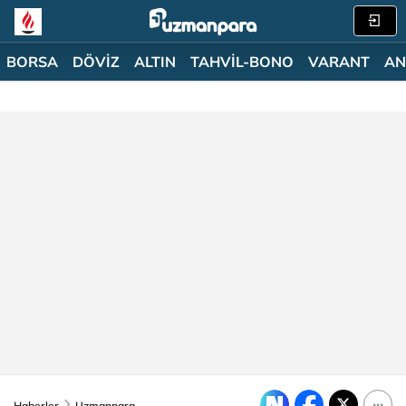
BORSA
DÖVİZ
ALTIN
TAHVİL-BONO
VARANT
AN
Haberler
Uzmanpara