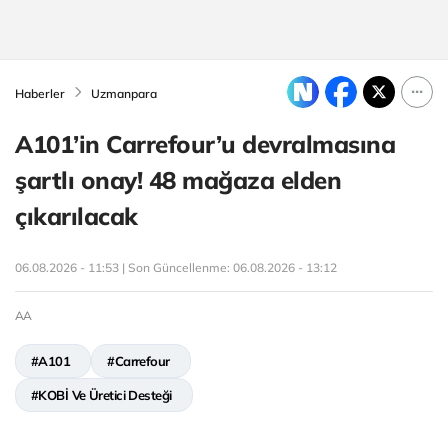
Haberler
Uzmanpara
A101’in Carrefour’u devralmasına
şartlı onay! 48 mağaza elden
çıkarılacak
06.08.2026 - 11:53 | Son Güncellenme:
06.08.2026 - 13:12
AA
#A101
#Carrefour
#KOBİ Ve Üretici Desteği