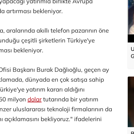
e yapacağı yatırımla birlikte Avrupa
a artırması bekleniyor.
, aralarında akıllı telefon pazarının öne
nduğu çeşitli şirketlerin Türkiye'ye
U
ması bekleniyor.
G
g
Ofisi Başkanı Burak Dağlıoğlu, geçen ay
klamada, dünyada en çok satışa sahip
ürkiye'ye yatırım kararı aldığını
 50 milyon
dolar
tutarında bir yatırım
er uluslararası teknoloji firmalarının da
 açıklamasını bekliyoruz." ifadelerini
B