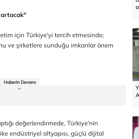
a
a artacak"
üretim için Türkiye'yi tercih etmesinde;
umu ve şirketlere sunduğu imkanlar önem
Haberin Devamı
Y
A
g
aptığı değerlendirmede, Türkiye'nin
ike endüstriyel altyapısı, güçlü dijital