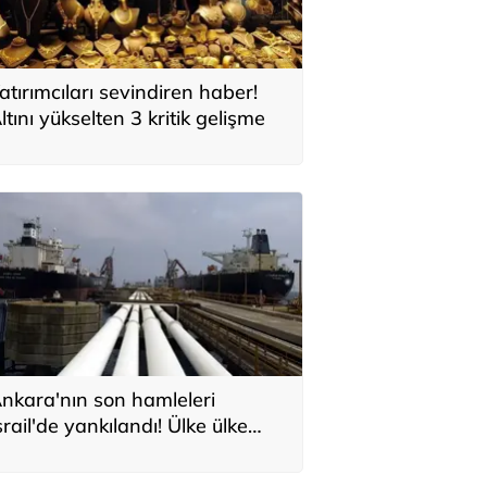
atırımcıları sevindiren haber!
ltını yükselten 3 kritik gelişme
nkara'nın son hamleleri
srail'de yankılandı! Ülke ülke
ıraladılar: 'Türkiye'nin Orta
oğu planı'