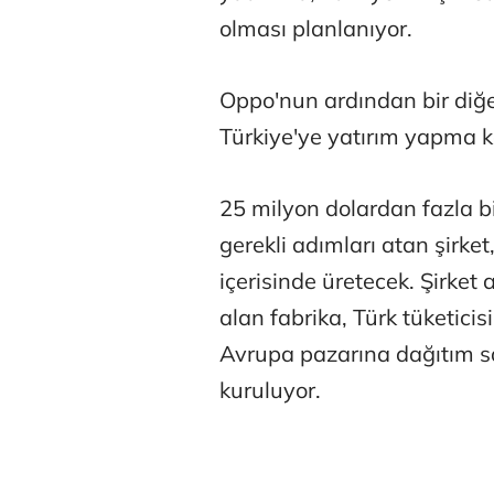
olması planlanıyor.
Oppo'nun ardından bir diğer 
Türkiye'ye yatırım yapma ka
25 milyon dolardan fazla bi
gerekli adımları atan şirket,
Osman Gen
içerisinde üretecek. Şirket
alan fabrika, Türk tüketici
Avrupa pazarına dağıtım sa
Prof. Dr. M
kuruluyor.