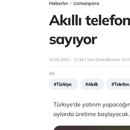
Haberler
Uzmanpara
Akıllı telefo
sayıyor
21.01.2021 - 11:34 | Son Güncellenme:
21.0
AA
#Türkiye
#Akıllı
#Telefon
Türkiye'de yatırım yapacağını 
aylarda üretime başlayacak.