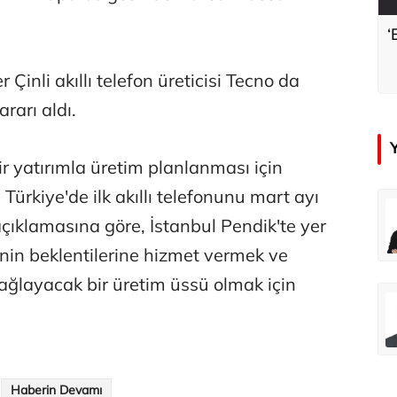
‘
Çinli akıllı telefon üreticisi Tecno da
rarı aldı.
r yatırımla üretim planlanması için
 Türkiye'de ilk akıllı telefonunu mart ayı
çer
Tunca Bengin
 açıklamasına göre, İstanbul Pendik'te yer
Futbol Federasyonu İzmirspor’u dinler mi?
MİT’den CIA’ye de mesaj...
sinin beklentilerine hizmet vermek ve
ğlayacak bir üretim üssü olmak için
ahmut Özer
Hakkı Öcal
İnsan-ı Kâmilden Erdemli Şehre: İslam Düşüncesinde Adalet-II
Amerika Avrupa’yı geri kazanabilir mi?
Haberin Devamı
Ali Eyüboğlu