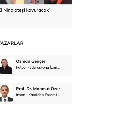
El Nino ateşi kavuracak’
YAZARLAR
Osman Gençer
Tunca Ben
Futbol Federasyonu İzmirspor’u dinler mi?
MİT’den CIA’y
Prof. Dr. Mahmut Özer
Hakkı Öcal
İnsan-ı Kâmilden Erdemli Şehre: İslam Düşüncesinde Adalet-II
Ali Eyüboğ