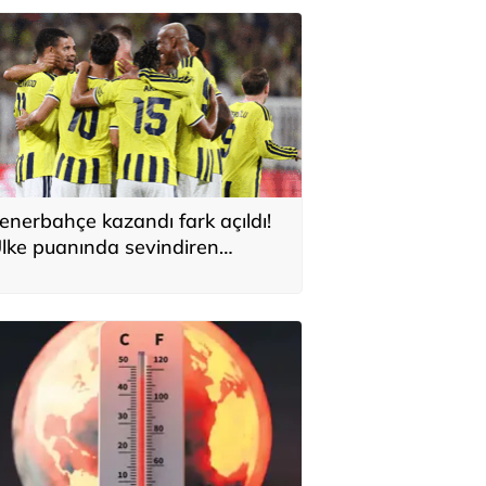
enerbahçe kazandı fark açıldı!
lke puanında sevindiren
elişme