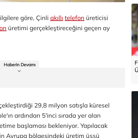
lgilere göre, Çinli
akıllı
telefon
üreticisi
fon
üretimi gerçekleştireceğini geçen ay
F
Haberin Devamı
Ü
g
ekleştirdiği 29,8 milyon satışla küresel
le'ın ardından 5'inci sırada yer alan
retime başlaması bekleniyor. Yapılacak
etin Avrupa bölgesindeki üretim üssü