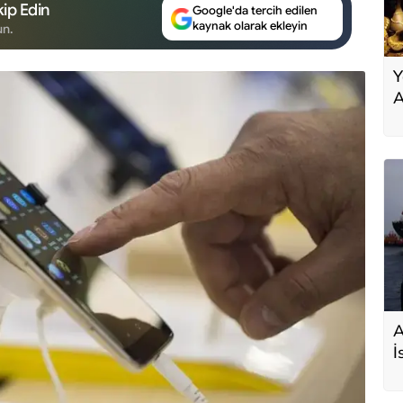
ip Edin
Google'da tercih edilen
kaynak olarak ekleyin
un.
Y
A
A
İ
s
D