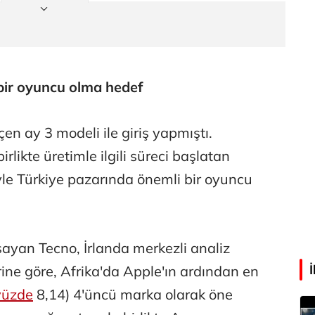
Aşk yok, ama suç itirafı var!
Eren Aka
bir oyuncu olma hedef
‘Google fişi çekerse satış biter!’
en ay 3 modeli ile giriş yapmıştı.
Çağdaş Ertuna
birlikte üretimle ilgili süreci başlatan
Guggenheim Abu Dhabi şehri nasıl değiştirecek?
le Türkiye pazarında önemli bir oyuncu
sayan Tecno, İrlanda merkezli analiz
erine göre, Afrika'da Apple'ın ardından en
yüzde
8,14) 4'üncü marka olarak öne