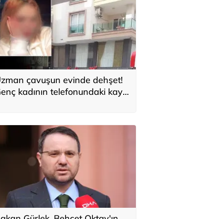
zman çavuşun evinde dehşet!
enç kadının telefonundaki kayıt
erçeği ortaya çıkardı
akan Gürlek, Behçet Oktay'ın