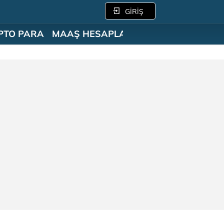
GİRİŞ
PTO PARA
MAAŞ HESAPLAMA
SÖZLÜK