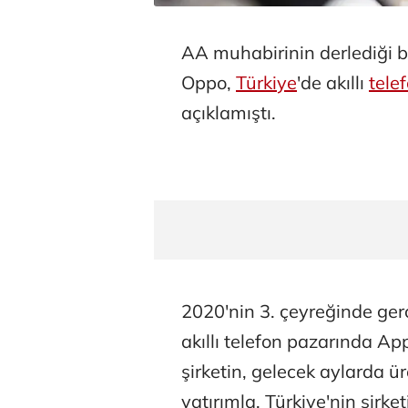
AA muhabirinin derlediği bi
Oppo,
Türkiye
'de akıllı
tele
açıklamıştı.
2020'nin 3. çeyreğinde gerç
akıllı telefon pazarında App
şirketin, gelecek aylarda ü
yatırımla, Türkiye'nin şirk