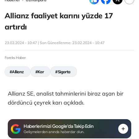
Allianz faaliyet karını yüzde 17
artırdı
23.02.2024 - 10:47 | Son Güncellenme:
23.02.2024 - 10:47
Foreks Haber
#Allianz
#Kar
#Sigorta
Allianz SE, analist tahminlerini biraz aşan bir
dördüncü çeyrek karı açıkladı.
Haberlerimizi Google'da Takip Edin
Gelişmelerden anında haberdar olun.