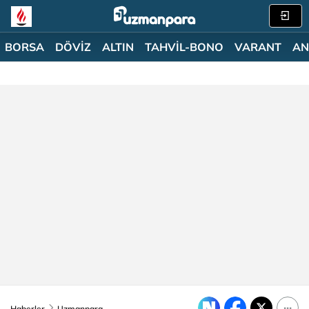
BORSA
DÖVİZ
ALTIN
TAHVİL-BONO
VARANT
AN
Haberler
Uzmanpara