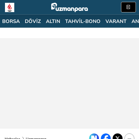
BORSA
DÖVİZ
ALTIN
TAHVİL-BONO
VARANT
AN
Haberler
Uzmanpara