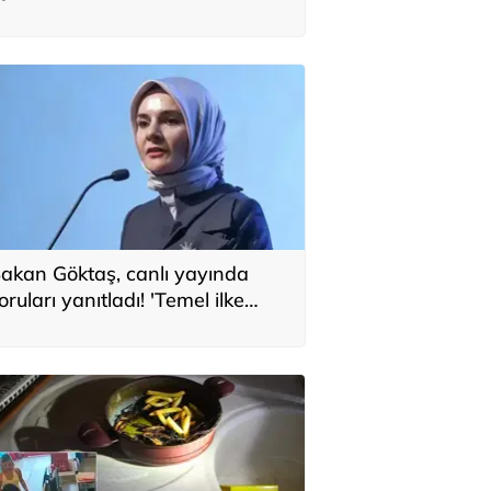
akan Göktaş, canlı yayında
oruları yanıtladı! 'Temel ilke
larak yasada gözetildi'