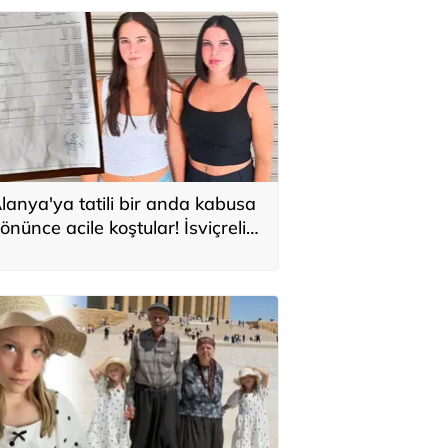
lanya'ya tatili bir anda kabusa
önünce acile koştular! İsviçreli
uristlere 71 bin TL'lik serum şoku