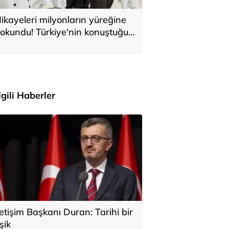
ikayeleri milyonların yüreğine
okundu! Türkiye'nin konuştuğu
ile Anıtkabir'i ziyaret etti
İlgili Haberler
letişim Başkanı Duran: Tarihi bir
şik