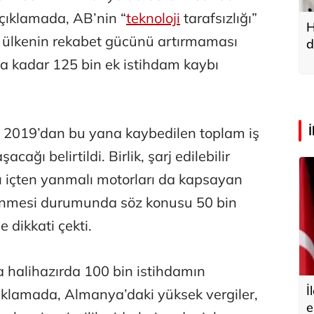
çıklamada, AB’nin “
teknoloji
tarafsızlığı”
H
 ülkenin rekabet gücünü artırmaması
d
a
na kadar 125 bin ek istihdam kaybı
 2019’dan bu yana kaybedilen toplam iş
cağı belirtildi. Birlik, şarj edilebilir
tlı içten yanmalı motorları da kapsayan
enmesi durumunda söz konusu 50 bin
 dikkati çekti.
 halihazırda 100 bin istihdamın
İ
çıklamada, Almanya’daki yüksek vergiler,
e