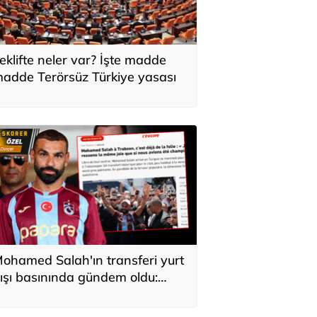
eklifte neler var? İşte madde
adde Terörsüz Türkiye yasası
ohamed Salah'ın transferi yurt
ışı basınında gündem oldu:
ürkiye'de kahraman gibi
arşılandı