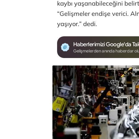
kaybı yaşanabileceğini belir
“Gelişmeler endişe verici. Al
yaşıyor.” dedi.
Haberlerimizi Google'da Tak
Gelişmelerden anında haberdar ol