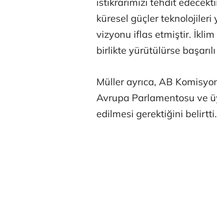
istikrarımızı tehdit edecek
küresel güçler teknolojiler
vizyonu iflas etmiştir. İk
birlikte yürütülürse başarılı 
Müller ayrıca, AB Komisyon
Avrupa Parlamentosu ve üye
edilmesi gerektiğini belirtti.