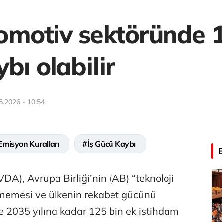
motiv sektöründe 1
bı olabilir
5.2026 - 10:54
misyon Kuralları
#İş Gücü Kaybı
VDA), Avrupa Birliği’nin (AB) “teknoloji
sememesi ve ülkenin rekabet gücünü
e 2035 yılına kadar 125 bin ek istihdam