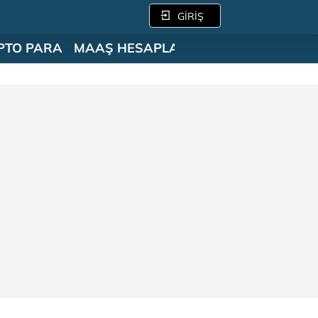
GİRİŞ
PTO PARA
MAAŞ HESAPLAMA
SÖZLÜK