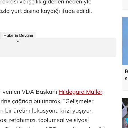
rokrasi ve işçilik giderleri nedeniyle
zla yurt dışına kaydığı ifade edildi.
Haberin Devamı
B
s
o
r verilen VDA Başkanı
Hildegard Müller
,
erine çağrıda bulunarak, “Gelişmeler
n bir üretim lokasyonu krizi yaşıyor.
sı refahımızı, toplumsal ve siyasi