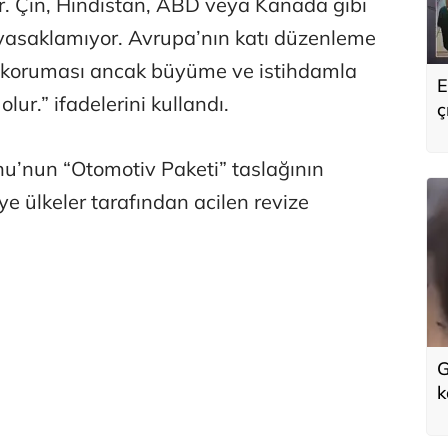
tir. Çin, Hindistan, ABD veya Kanada gibi
i yasaklamıyor. Avrupa’nın katı düzenleme
lim koruması ancak büyüme ve istihdamla
E
olur.” ifadelerini kullandı.
ç
s
u’nun “Otomotiv Paketi” taslağının
 ülkeler tarafından acilen revize
G
k