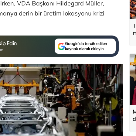
tirken, VDA Başkanı Hildegard Müller,
manya derin bir üretim lokasyonu krizi
T
m
ip Edin
Google'da tercih edilen
kaynak olarak ekleyin
un.
M
d
T
k