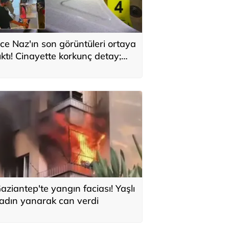
ce Naz'ın son görüntüleri ortaya
ıktı! Cinayette korkunç detay;
aç telleri tencerede bulundu
aziantep'te yangın faciası! Yaşlı
adın yanarak can verdi