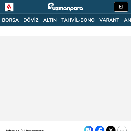
BORSA
DÖVİZ
ALTIN
TAHVİL-BONO
VARANT
AN
Haberler
Uzmanpara