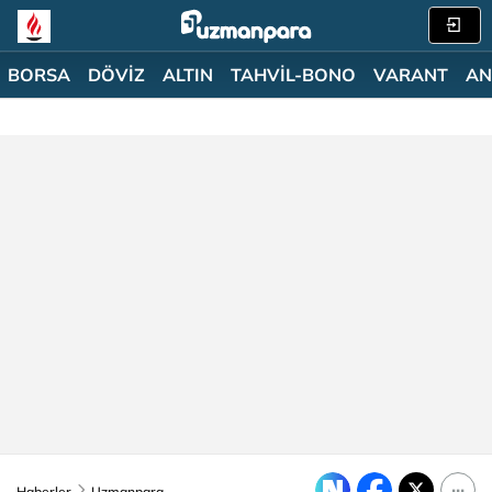
BORSA
DÖVİZ
ALTIN
TAHVİL-BONO
VARANT
AN
Haberler
Uzmanpara