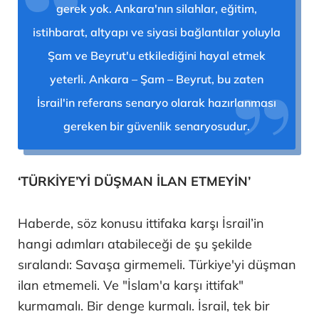
gerek yok. Ankara'nın silahlar, eğitim,
istihbarat, altyapı ve siyasi bağlantılar yoluyla
Şam ve Beyrut'u etkilediğini hayal etmek
yeterli. Ankara – Şam – Beyrut, bu zaten
İsrail'in referans senaryo olarak hazırlanması
gereken bir güvenlik senaryosudur.
‘TÜRKİYE’Yİ DÜŞMAN İLAN ETMEYİN’
Haberde, söz konusu ittifaka karşı İsrail’in
hangi adımları atabileceği de şu şekilde
sıralandı: Savaşa girmemeli. Türkiye'yi düşman
ilan etmemeli. Ve "İslam'a karşı ittifak"
kurmamalı. Bir denge kurmalı. İsrail, tek bir