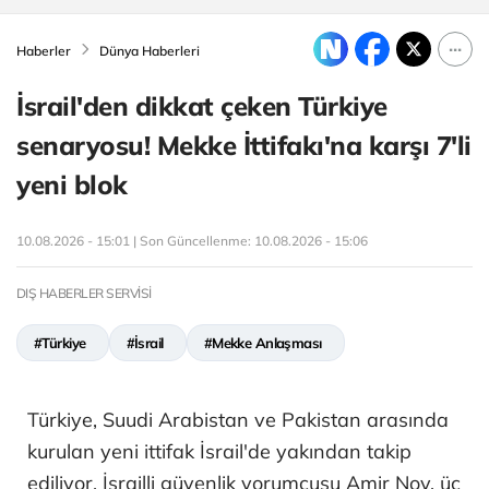
Haberler
Dünya Haberleri
İsrail'den dikkat çeken Türkiye
senaryosu! Mekke İttifakı'na karşı 7'li
yeni blok
10.08.2026 - 15:01 | Son Güncellenme:
10.08.2026 - 15:06
DIŞ HABERLER SERVİSİ
#Türkiye
#İsrail
#Mekke Anlaşması
Türkiye, Suudi Arabistan ve Pakistan arasında
kurulan yeni ittifak İsrail'de yakından takip
ediliyor. İsrailli güvenlik yorumcusu Amir Noy, üç