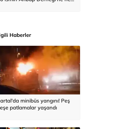
adar bağış yaptığı ortaya çıktı
İlgili Haberler
artal'da minibüs yangını! Peş
eşe patlamalar yaşandı