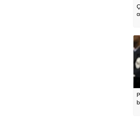
Ç
a
P
b