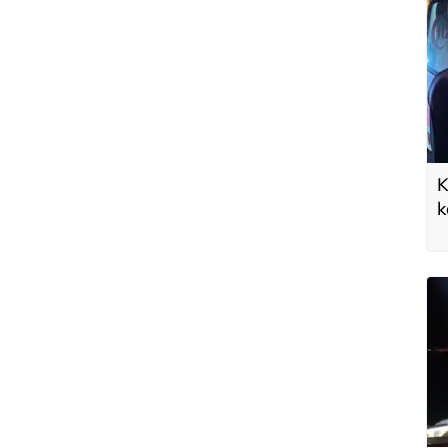
K
k
a