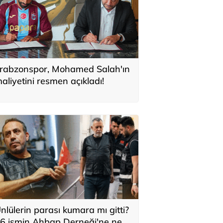
rabzonspor, Mohamed Salah'ın
aliyetini resmen açıkladı!
nlülerin parası kumara mı gitti?
6 ismin Ahbap Derneği'ne ne