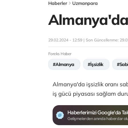
Haberler
Uzmanpara
Almanya'da 
29.02.2024 - 12:59 | Son Güncellenme:
29.0
Foreks Haber
#Almanya
#İşsizlik
#Sabi
Almanya'da işsizlik oranı s
iş gücü piyasası sağlam du
Haberlerimizi Google'da Tak
Gelişmelerden anında haberdar ol