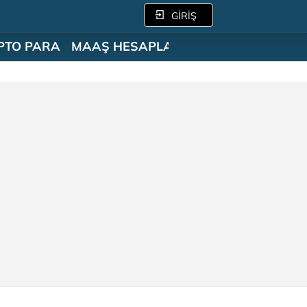
GİRİŞ
PTO PARA
MAAŞ HESAPLAMA
SÖZLÜK