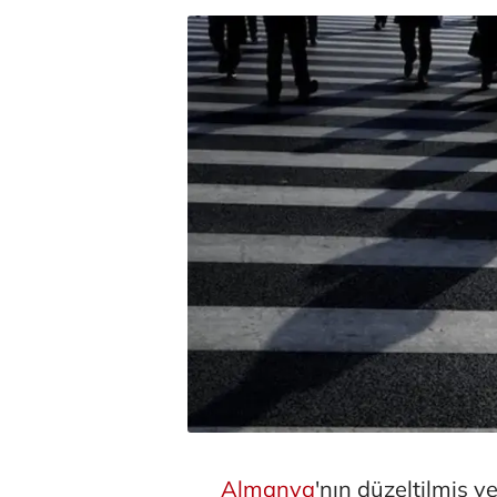
Almanya
'nın düzeltilmiş ve