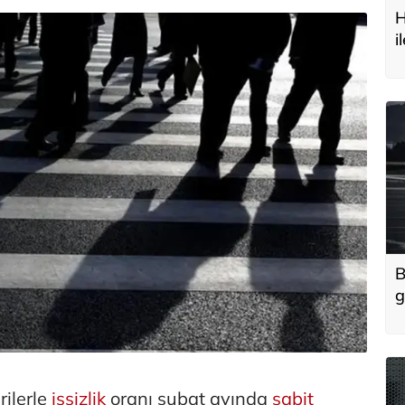
H
i
t
B
g
'
u
rilerle
işsizlik
oranı şubat ayında
sabit