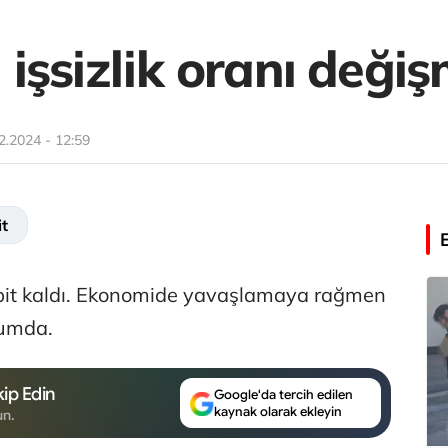
işsizlik oranı deği
2.2024 - 12:59
t
abit kaldı. Ekonomide yavaşlamaya rağmen
rumda.
ip Edin
Google'da tercih edilen
kaynak olarak ekleyin
un.