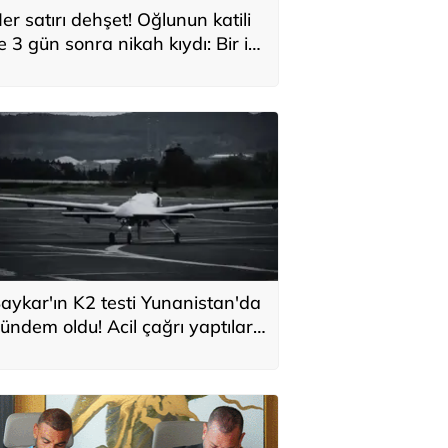
er satırı dehşet! Oğlunun katili
le 3 gün sonra nikah kıydı: Bir iki
ane vurdum, bayıldı
aykar'ın K2 testi Yunanistan'da
ündem oldu! Acil çağrı yaptılar...
Topraklarımızdaki hedeflere
laşabilir'