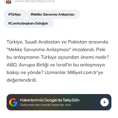
sercan.dinc@milliyet.com.tr
#Türkiye
#Mekke Savunma Anlaşması
#Cumhurbaşkanı Erdoğan
Türkiye, Suudi Arabistan ve Pakistan arasında
"Mekke Savunma Anlaşması" imzalandı. Peki
bu anlaşmanın Türkiye açısından önemi nedir?
ABD, Avrupa Birliği ve İsrail'in bu anlaşmaya
bakışı ne yönde? Uzmanlar Milliyet.com.tr'ye
değerlendirdi.
Haberlerimizi Google'da Takip Edin
Gelişmelerden anında haberdar olun.