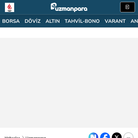
BORSA
DÖVİZ
ALTIN
TAHVİL-BONO
VARANT
AN
Haberler
Uzmanpara