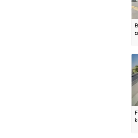
B
a
h
F
k