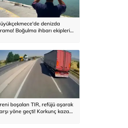
üyükçekmece'de denizda
rama! Boğulma ihbarı ekipleri
arekete geçirdi
reni boşalan TIR, refüjü aşarak
arşı yöne geçti! Korkunç kaza
kamerada