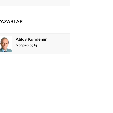
ediler: 'En büyük hayalimiz bu'
YAZARLAR
Atilay Kandemir
Özay Şendi
Mağaza açılışı
Abbas Güç
Zafer Şahi