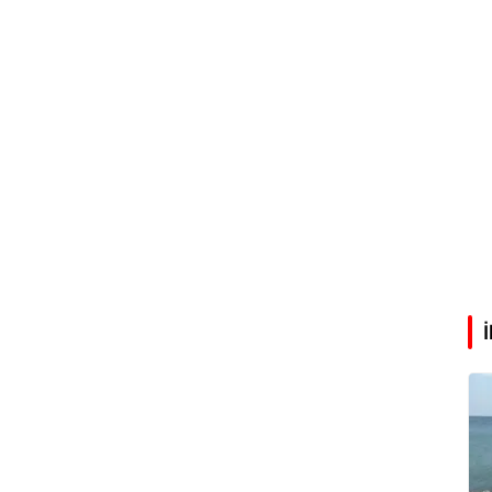
Abdullah Karakuş
O dağlarda ne düşünmüştüm?
Mehmet Tez
O meşhur yeşilden eser yok şimdi...