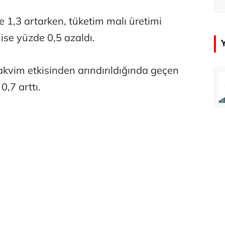
d
 1,3 artarken, tüketim malı üretimi
 ise yüzde 0,5 azaldı.
akvim etkisinden arındırıldığında geçen
emir
Özay Şendir
0,7 arttı.
Türkiye’nin görünmez başarısı…
Abbas Güçlü
Tercih ve kayıt sıkıntılı geçiyor
Zafer Şahin
Faili meçhul cinayetler ülkesine veda