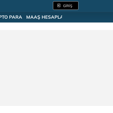
GİRİŞ
PTO PARA
MAAŞ HESAPLAMA
SÖZLÜK