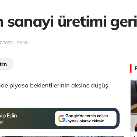
sanayi üretimi geri
7.2023 - 09:10
tim
de piyasa beklentilerinin aksine düşüş
ip Edin
Google'da tercih edilen
kaynak olarak ekleyin
un.