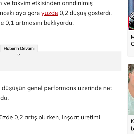
ve takvim etkisinden arındırılmış
önceki aya göre
yüzde
0,2 düşüş gösterdi.
e 0,1 artmasını bekliyordu.
M
G
Haberin Devamı
 7 düşüşün genel performans üzerinde net
ldu.
zde 0,2 artış olurken, inşaat üretimi
K
b