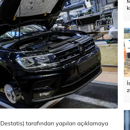
M
k
U
d
İ
z
e
s
 (Destatis) tarafından yapılan açıklamaya