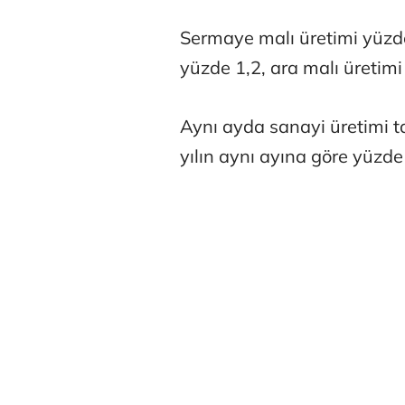
Sermaye malı üretimi yüzde
yüzde 1,2, ara malı üretimi
Aynı ayda sanayi üretimi t
Atilay Kand
yılın aynı ayına göre yüzde 
Mağaza açılışı