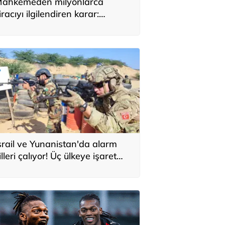
ahkemeden milyonlarca
iracıyı ilgilendiren karar:
YAP’taki tek hareket her şeyi
eğiştirdi
srail ve Yunanistan'da alarm
illeri çalıyor! Üç ülkeye işaret
ttiler: 'Türkiye'den yeni
avunma ekseni, ölümcül ittifak'