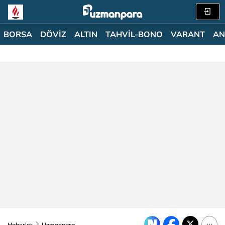
BORSA
DÖVİZ
ALTIN
TAHVİL-BONO
VARANT
AN
Haberler
Uzmanpara