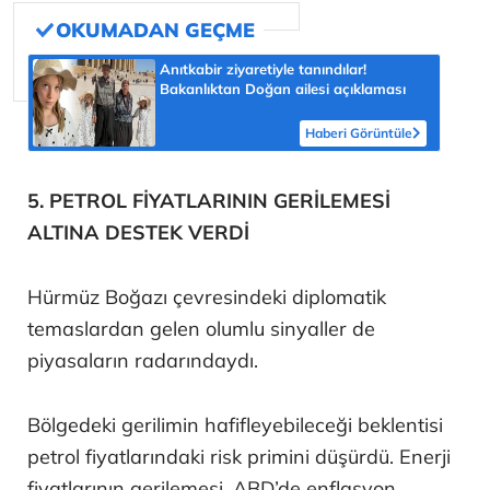
Anıtkabir ziyaretiyle tanındılar!
Bakanlıktan Doğan ailesi açıklaması
Haberi Görüntüle
5. PETROL FİYATLARININ GERİLEMESİ
ALTINA DESTEK VERDİ
Hürmüz Boğazı çevresindeki diplomatik
temaslardan gelen olumlu sinyaller de
piyasaların radarındaydı.
Bölgedeki gerilimin hafifleyebileceği beklentisi
petrol fiyatlarındaki risk primini düşürdü. Enerji
fiyatlarının gerilemesi, ABD’de enflasyon