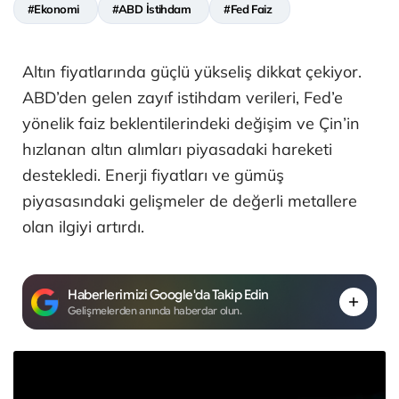
#Ekonomi
#ABD İstihdam
#Fed Faiz
Altın fiyatlarında güçlü yükseliş dikkat çekiyor.
ABD’den gelen zayıf istihdam verileri, Fed’e
yönelik faiz beklentilerindeki değişim ve Çin’in
hızlanan altın alımları piyasadaki hareketi
destekledi. Enerji fiyatları ve gümüş
piyasasındaki gelişmeler de değerli metallere
olan ilgiyi artırdı.
Haberlerimizi Google'da Takip Edin
Gelişmelerden anında haberdar olun.