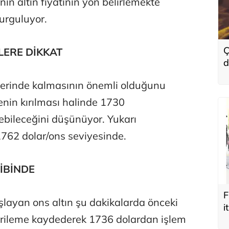
nin altın fiyatının yön belirlemekte
vurguluyor.
Ç
LERE DİKKAT
d
y
zerinde kalmasının önemli olduğunu
yenin kırılması halinde 1730
ilebileceğini düşünüyor. Yukarı
 1762 dolar/ons seviyesinde.
DİBİNDE
F
layan ons altın şu dakikalarda önceki
i
erileme kaydederek 1736 dolardan işlem