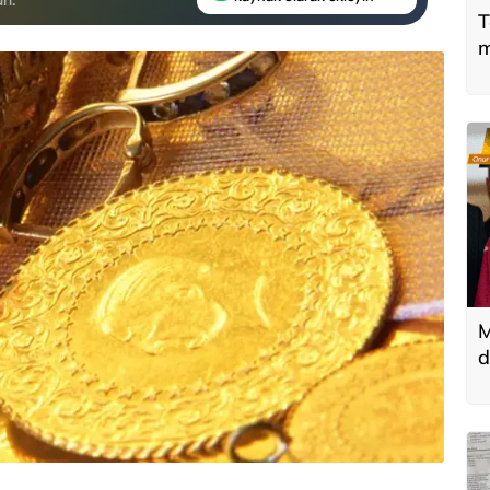
T
m
M
d
T
k