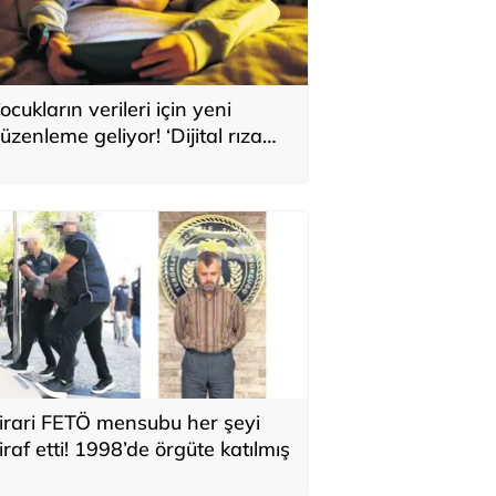
ocukların verileri için yeni
üzenleme geliyor! ‘Dijital rıza
aşı’ yasaya giriyor
irari FETÖ mensubu her şeyi
tiraf etti! 1998’de örgüte katılmış