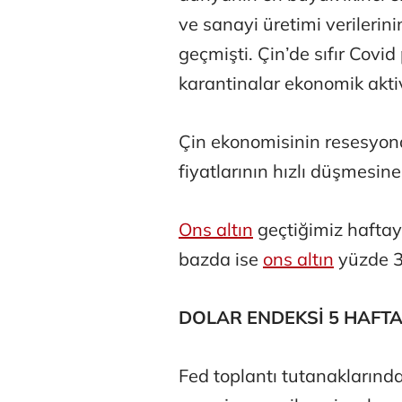
ve sanayi üretimi verileri
geçmişti. Çin’de sıfır Cov
karantinalar ekonomik aktiv
Çin ekonomisinin resesyona
Osman Gen
fiyatlarının hızlı düşmesine
Ons altın
geçtiğimiz haftay
Prof. Dr. M
bazda ise
ons altın
yüzde 3’
DOLAR ENDEKSİ 5 HAFTA
Fed toplantı tutanaklarında