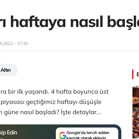
rı haftaya nasıl baş
8.2022 - 17:30
Altın
nra bir ilk yaşandı. 4 hafta boyunca üst
 piyasası geçtiğimiz haftayı düşüşle
ı güne nasıl başladı? İşte detaylar...
ip Edin
Google'da tercih edilen
kaynak olarak ekleyin
un.