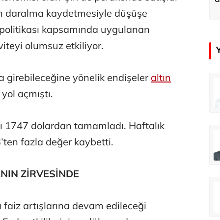
a
nin daralma kaydetmesiyle düşüşe
id politikası kapsamında uygulanan
iteyi olumsuz etkiliyor.
 girebileceğine yönelik endişeler
altın
çer
Tunca Bengin
 yol açmıştı.
Futbol Federasyonu İzmirspor’u dinler mi?
MİT’den CIA’ye de mesaj...
ı 1747 dolardan tamamladı. Haftalık
ahmut Özer
Hakkı Öcal
ten fazla değer kaybetti.
İnsan-ı Kâmilden Erdemli Şehre: İslam Düşüncesinde Adalet-II
Amerika Avrupa’yı geri kazanabilir mi?
NIN ZİRVESİNDE
Ali Eyüboğlu
Aşk yok, ama suç itirafı var!
 faiz artışlarına devam edileceği