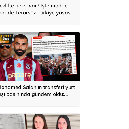
eklifte neler var? İşte madde
adde Terörsüz Türkiye yasası
ohamed Salah'ın transferi yurt
ışı basınında gündem oldu:
ürkiye'de kahraman gibi
arşılandı