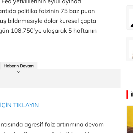
Fed yetkililerinin eylül ayında
antıda politika faizinin 75 baz puan
Eren Aka
‘Google fişi çekerse satış biter!’
üş bildirmesiyle dolar küresel çapta
ugün 108.750’ye ulaşarak 5 haftanın
Çağdaş Ertuna
Guggenheim Abu Dhabi şehri nasıl değiştirecek?
Haberin Devamı
İÇİN TIKLAYIN
lantısında agresif faiz artırımına devam