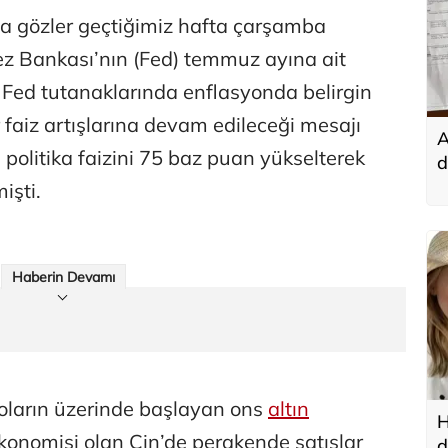
da gözler geçtiğimiz hafta çarşamba
 Bankası’nın (Fed) temmuz ayına ait
. Fed tutanaklarında enflasyonda belirgin
 faiz artışlarına devam edileceği mesajı
A
politika faizini 75 baz puan yükselterek
d
t
işti.
Haberin Devamı
oların üzerinde başlayan ons
altın
H
konomisi olan Çin’de perakende satışlar
d