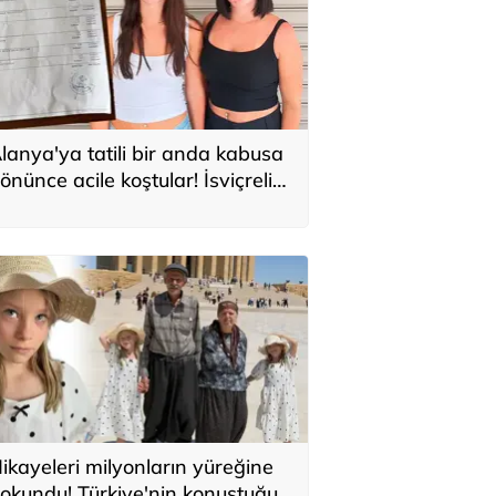
lanya'ya tatili bir anda kabusa
önünce acile koştular! İsviçreli
uristlere 71 bin TL'lik serum şoku
ikayeleri milyonların yüreğine
okundu! Türkiye'nin konuştuğu