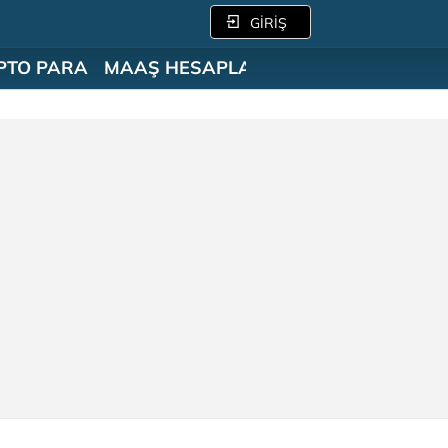
GİRİŞ
PTO PARA
MAAŞ HESAPLAMA
SÖZLÜK