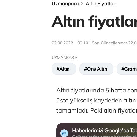
Uzmanpara
Altın Fiyatları
Altın fiyatla
22.08.2022 - 09:10 | Son Güncellenme:
22.0
UZMANPARA
#Altın
#Ons Altın
#Gram 
Altın fiyatlarında 5 hafta so
üste yükseliş kaydeden altın
tamamladı. Peki altın fiyatlar
Haberlerimizi Google'da Tak
Gelişmelerden anında haberdar ol