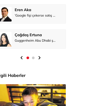
Eren Aka
Çağdaş Er
İlgili Haberler