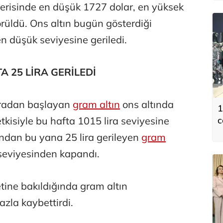
çerisinde en düşük 1727 dolar, en yüksek
örüldü. Ons altın bugün gösterdiği
n düşük seviyesine geriledi.
A 25 LİRA GERİLEDİ
iradan başlayan
gram altın
ons altında
1
c
kisiyle bu hafta 1015 lira seviyesine
şından bu yana 25 lira gerileyen
gram
seviyesinden kapandı.
tine bakıldığında gram altın
azla kaybettirdi.