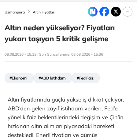
Uzmanpara
Altın Fiyatları
Altın neden yükseliyor? Fiyatları
yukarı taşıyan 5 kritik gelişme
08.08.2026 - 15:33 | Son Güncellenme:
08.08.2026 - 15:36
#Ekonomi
#ABD İstihdam
#Fed Faiz
Altın fiyatlarında güçlü yükseliş dikkat çekiyor.
ABD’den gelen zayıf istihdam verileri, Fed’e
yönelik faiz beklentilerindeki değişim ve Çin’in
hızlanan altın alımları piyasadaki hareketi
destekledi. Enerji fiyatları ve gümüş