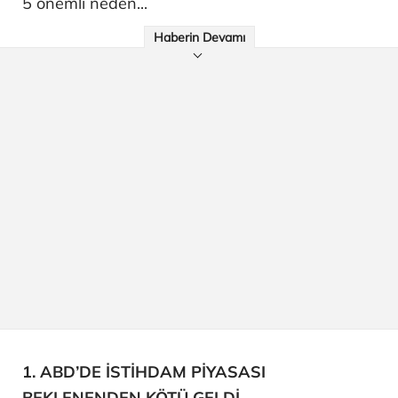
5 önemli neden...
Haberin Devamı
1. ABD’DE İSTİHDAM PİYASASI
BEKLENENDEN KÖTÜ GELDİ