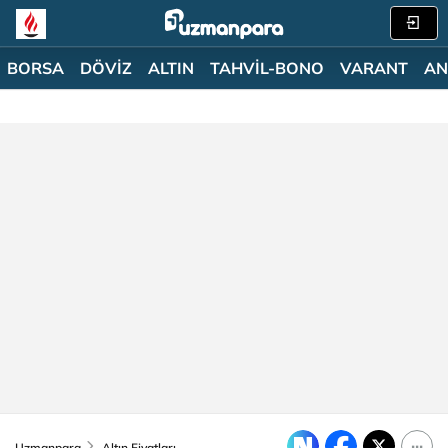
BORSA
DÖVİZ
ALTIN
TAHVİL-BONO
VARANT
AN
Uzmanpara
Altın Fiyatları