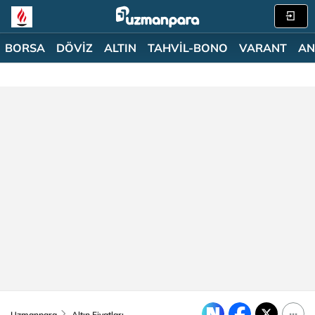
BORSA
DÖVİZ
ALTIN
TAHVİL-BONO
VARANT
AN
Uzmanpara
Altın Fiyatları