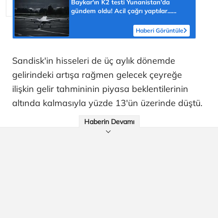
Baykar'ın K2 testi Yunanistan'da
gündem oldu! Acil çağrı yaptılar...
'Topraklarımızdaki hedeflere ulaşabilir'
Haberi Görüntüle
Sandisk'in hisseleri de üç aylık dönemde
gelirindeki artışa rağmen gelecek çeyreğe
ilişkin gelir tahmininin piyasa beklentilerinin
altında kalmasıyla yüzde 13'ün üzerinde düştü.
Haberin Devamı