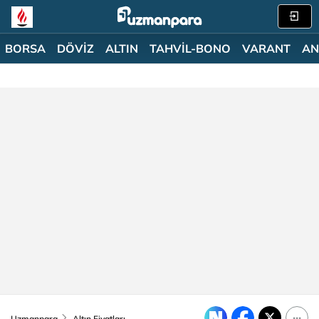
BORSA
DÖVİZ
ALTIN
TAHVİL-BONO
VARANT
AN
Uzmanpara
Altın Fiyatları