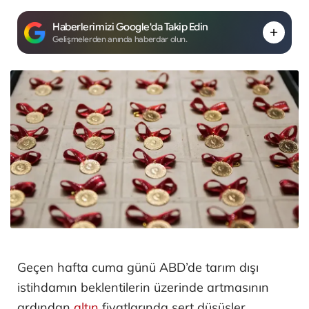
Haberlerimizi Google'da Takip Edin
Gelişmelerden anında haberdar olun.
Geçen hafta cuma günü ABD’de tarım dışı
istihdamın beklentilerin üzerinde artmasının
ardından
altın
fiyatlarında sert düşüşler