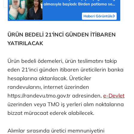
almasıyla başladı: Birden patlama sesi
sonra çığlığını duyduk
Haberi Görüntüle
ÜRÜN BEDELİ 21'İNCİ GÜNDEN İTİBAREN
YATIRILACAK
Ürün bedeli ödemeleri, ürün teslimatını takip
eden 21'inci günden itibaren üreticilerin banka
hesaplarına aktarılacak. Üreticiler
randevularını, internet üzerinden
https://randevu.tmo.gov.tr adresinden,
e-Devlet
üzerinden veya TMO iş yerleri alım noktalarına
bizzat müracaat ederek alabilecek.
Alımlar sırasında üretici memnuniyetini