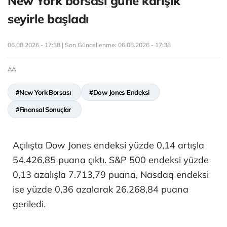
New York borsası güne karışık
seyirle başladı
06.08.2026 - 17:38 | Son Güncellenme:
06.08.2026 - 17:38
AA
#New York Borsası
#Dow Jones Endeksi
#Finansal Sonuçlar
Açılışta Dow Jones endeksi yüzde 0,14 artışla
54.426,85 puana çıktı. S&P 500 endeksi yüzde
0,13 azalışla 7.713,79 puana, Nasdaq endeksi
ise yüzde 0,36 azalarak 26.268,84 puana
geriledi.