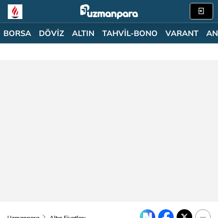
BORSA
DÖVİZ
ALTIN
TAHVİL-BONO
VARANT
AN
Uzmanpara
Altın Fiyatları