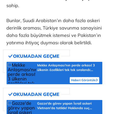
sahip.
Bunlar, Suudi Arabistan’ın daha fazla askeri
derinlik araması, Türkiye savunma sanayisini
daha fazla büyütmek istemesi ve Pakistan’ın
yatırıma ihtiyaç duyması olarak belirtildi.
Mekke Anlaşması'nın perde arkası! 3
ülkenin özellikleri tek tek sıralandı:
'Türkiye için yeni fırsat'
Haberi Görüntüle
Gazze'de görev yapan İsrail askeri
Vietnam'da tatilde! Hakkında suç
duyurusu