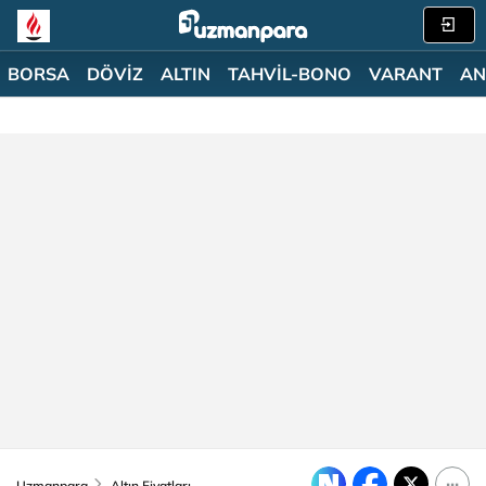
BORSA
DÖVİZ
ALTIN
TAHVİL-BONO
VARANT
AN
Uzmanpara
Altın Fiyatları