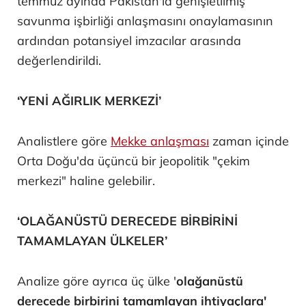
temmuz ayında Pakistan'la genişletilmiş
savunma işbirliği anlaşmasını onaylamasının
ardından potansiyel imzacılar arasında
değerlendirildi.
‘YENİ AĞIRLIK MERKEZİ’
Analistlere göre
Mekke anlaşması
zaman içinde
Orta Doğu'da üçüncü bir jeopolitik "çekim
merkezi" haline gelebilir.
‘OLAĞANÜSTÜ DERECEDE BİRBİRİNİ
TAMAMLAYAN ÜLKELER’
Analize göre ayrıca üç ülke '
olağanüstü
derecede birbirini tamamlayan ihtiyaçlara'