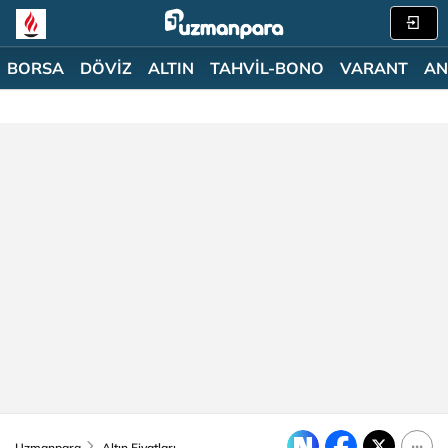
BORSA
DÖVİZ
ALTIN
TAHVİL-BONO
VARANT
AN
Uzmanpara
Altın Fiyatları