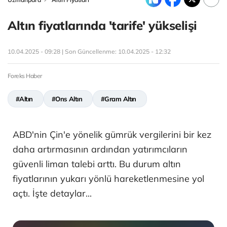
Altın fiyatlarında 'tarife' yükselişi
10.04.2025 - 09:28 | Son Güncellenme:
10.04.2025 - 12:32
Foreks Haber
#Altın
#Ons Altın
#Gram Altın
ABD'nin Çin'e yönelik gümrük vergilerini bir kez
daha artırmasının ardından yatırımcıların
güvenli liman talebi arttı. Bu durum altın
fiyatlarının yukarı yönlü hareketlenmesine yol
açtı. İşte detaylar...