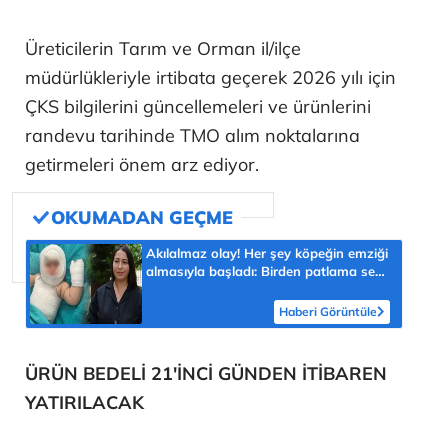
Üreticilerin Tarım ve Orman il/ilçe
müdürlükleriyle irtibata geçerek 2026 yılı için
ÇKS bilgilerini güncellemeleri ve ürünlerini
randevu tarihinde TMO alım noktalarına
getirmeleri önem arz ediyor.
Akılalmaz olay! Her şey köpeğin emziği
almasıyla başladı: Birden patlama sesi
sonra çığlığını duyduk
Haberi Görüntüle
ÜRÜN BEDELİ 21'İNCİ GÜNDEN İTİBAREN
YATIRILACAK