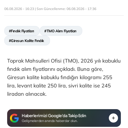
06.08.2026 - 16:23 | Son Güncellenme:
06.08.2026 - 17:36
#Fındık Fiyatları
#TMO Alım Fiyatları
#Giresun Kalite Fındık
Toprak Mahsulleri Ofisi (TMO), 2026 yılı kabuklu
fındık alım fiyatlarını açıkladı. Buna göre,
Giresun kalite kabuklu fındığın kilogramı 255
lira, levant kalite 250 lira, sivri kalite ise 245
liradan alınacak.
Haberlerimizi Google'da Takip Edin
Gelişmelerden anında haberdar olun.