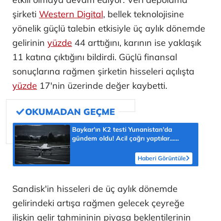
şirketi
Western Digital
, bellek teknolojisine
yönelik güçlü talebin etkisiyle üç aylık dönemde
gelirinin
yüzde
44 arttığını, karının ise yaklaşık
11 katına çıktığını bildirdi. Güçlü finansal
sonuçlarına rağmen şirketin hisseleri açılışta
yüzde
17'nin üzerinde değer kaybetti.
Baykar'ın K2 testi Yunanistan'da
gündem oldu! Acil çağrı yaptılar...
'Topraklarımızdaki hedeflere ulaşabilir'
Haberi Görüntüle
Sandisk'in hisseleri de üç aylık dönemde
gelirindeki artışa rağmen gelecek çeyreğe
ilişkin gelir tahmininin piyasa beklentilerinin