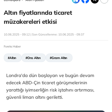
Altın fiyatlarında ticaret
müzakereleri etkisi
10.06.2025 - 09:12 | Son Güncellenme:
10.06.2025 - 09:37
Foreks Haber
#Altın
#Ons Altın
#Gram Altın
Londra'da dün başlayan ve bugün devam
edecek ABD-Çin ticaret görüşmelerinin
yarattığı iyimserliğin risk iştahını artırması,
güvenli liman altını geriletti.