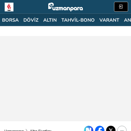
BORSA
DÖVİZ
ALTIN
TAHVİL-BONO
VARANT
AN
Uzmanpara
Altın Fiyatları