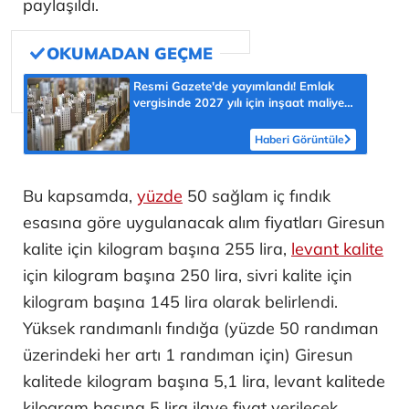
paylaşıldı.
Resmi Gazete'de yayımlandı! Emlak
vergisinde 2027 yılı için inşaat maliyet
bedelleri belirlendi
Haberi Görüntüle
Bu kapsamda,
yüzde
50 sağlam iç fındık
esasına göre uygulanacak alım fiyatları Giresun
kalite için kilogram başına 255 lira,
levant kalite
için kilogram başına 250 lira, sivri kalite için
kilogram başına 145 lira olarak belirlendi.
Yüksek randımanlı fındığa (yüzde 50 randıman
üzerindeki her artı 1 randıman için) Giresun
kalitede kilogram başına 5,1 lira, levant kalitede
kilogram başına 5 lira ilave fiyat verilecek.