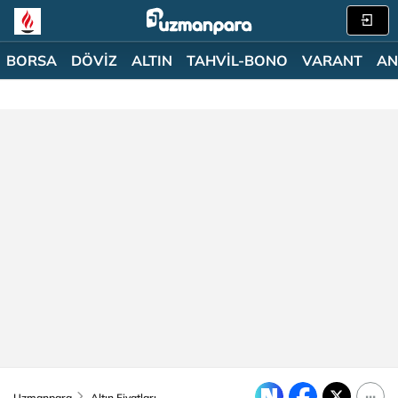
BORSA
DÖVİZ
ALTIN
TAHVİL-BONO
VARANT
AN
Uzmanpara
Altın Fiyatları