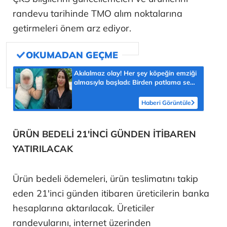
randevu tarihinde TMO alım noktalarına
getirmeleri önem arz ediyor.
Akılalmaz olay! Her şey köpeğin emziği
almasıyla başladı: Birden patlama sesi
sonra çığlığını duyduk
Haberi Görüntüle
ÜRÜN BEDELİ 21'İNCİ GÜNDEN İTİBAREN
YATIRILACAK
Ürün bedeli ödemeleri, ürün teslimatını takip
eden 21'inci günden itibaren üreticilerin banka
hesaplarına aktarılacak. Üreticiler
randevularını, internet üzerinden