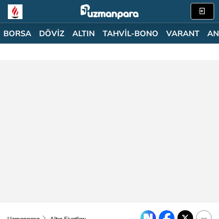
BORSA
DÖVİZ
ALTIN
TAHVİL-BONO
VARANT
AN
Uzmanpara
Altın Fiyatları