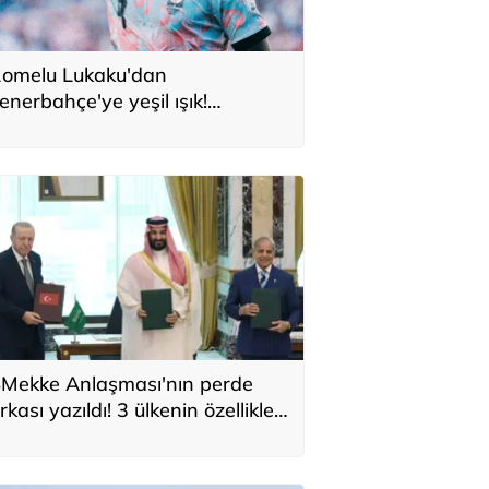
omelu Lukaku'dan
enerbahçe'ye yeşil ışık!
onservis bedeli belli oldu
Mekke Anlaşması'nın perde
rkası yazıldı! 3 ülkenin özellikleri
ek tek sıralandı: 'Türkiye için yeni
ırsat'