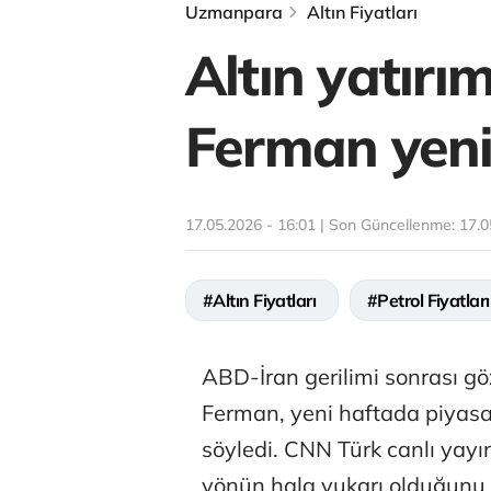
Uzmanpara
Altın Fiyatları
Altın yatırım
Ferman yeni 
17.05.2026 - 16:01 | Son Güncellenme:
17.0
#Altın Fiyatları
#Petrol Fiyatları
ABD-İran gerilimi sonrası göz
Ferman, yeni haftada piyasal
söyledi. CNN Türk canlı yay
yönün hala yukarı olduğunu b