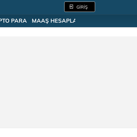
GİRİŞ
PTO PARA
MAAŞ HESAPLAMA
SÖZLÜK