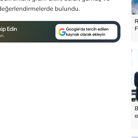
 değerlendirmelerde bulundu.
R
F
ip Edin
Google'da tercih edilen
kaynak olarak ekleyin
B
un.
B
a
t
f