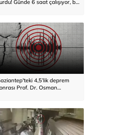
urdu! Günde 6 saat çalışıyor, bir
yda asgari ücretin 3 katı
azanıyor: Hedefi şaşırttı
aziantep'teki 4,5’lik deprem
onrası Prof. Dr. Osman
ektaş’tan dikkat çeken uyarı: 6
ubat bitmedi