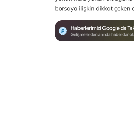
borsaya ilişkin dikkat çeken
Haberlerimizi Google'da Tak
Gelişmelerden anında haberdar ol