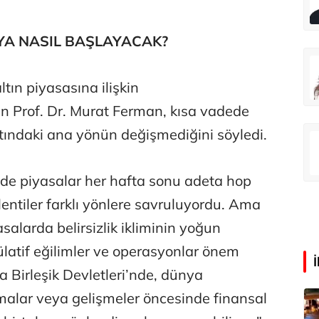
Dünya Sağlık Örgütü yaşlı İzmir’i izliyor
Özel mi devlet mi?
AYA NASIL BAŞLAYACAK?
rış Erdoğan
Zeynep Aktaş
Tatilde neden kavruluyoruz?
Altın yükselişte hisseler takipte
tın piyasasına ilişkin
n Prof. Dr. Murat Ferman, kısa vadede
ındaki ana yönün değişmediğini söyledi.
Ali Eyüboğlu
Sorun izin mi, yoksa para mı?
de piyasalar her hafta sonu adeta hop
entiler farklı yönlere savruluyordu. Ama
alarda belirsizlik ikliminin yoğun
atif eğilimler ve operasyonlar önem
a Birleşik Devletleri’nde, dünya
amalar veya gelişmeler öncesinde finansal