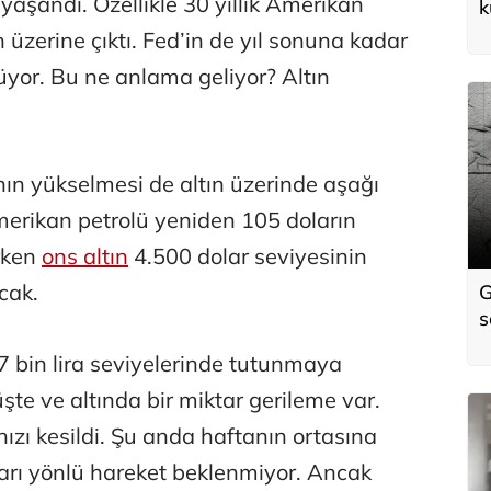
 yaşandı. Özellikle 30 yıllık Amerikan
k
a
n üzerine çıktı. Fed’in de yıl sonuna kadar
k
üyor. Bu ne anlama geliyor? Altın
nın yükselmesi de altın üzerinde aşağı
merikan petrolü yeniden 105 doların
ırken
ons altın
4.500 dolar seviyesinin
cak.
G
s
B
 7 bin lira seviyelerinde tutunmaya
Ş
şte ve altında bir miktar gerileme var.
hızı kesildi. Şu anda haftanın ortasına
karı yönlü hareket beklenmiyor. Ancak