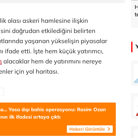
H
t
lik olası askeri hamlesine ilişkin
jisini doğrudan etkilediğini belirten
yatlarında yaşanan yükselişin piyasalar
nı ifade etti. İşte hem küçük yatırımcı,
n
alacaklar hem de yatırımını nereye
ra
Özay Şendir
ler için yol haritası.
Adaletin önünde 33 yıllık karanlık
Abartının Türkiye’ye zarar veren hali...
an
Didem Özel Tümer
Açık havada oyun uyku kadar gerekli
Geçmişi koruyarak geleceği inşa etmek: 60 bin kişi evinde! Karabağ’a büyük dönüş
a... Yasa dışı bahis operasyonu: Rasim Ozan
nın ilk ifadesi ortaya çıktı
Haberi Görüntüle
çer
Abbas Güçlü