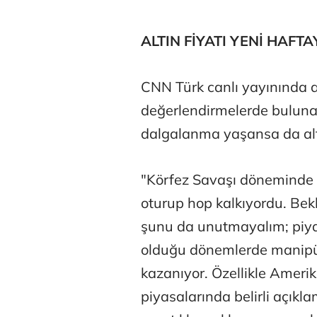
ALTIN FİYATI YENİ HAFT
Prof. Dr. Ba
CNN Türk canlı yayınında al
değerlendirmelerde buluna
dalgalanma yaşansa da alt
"Körfez Savaşı döneminde 
oturup hop kalkıyordu. Bekl
şunu da unutmayalım; piyas
olduğu dönemlerde manipül
kazanıyor. Özellikle Amerik
piyasalarında belirli açıkl