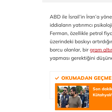
ABD ile İsrail’in İran’a yöne
iddiaların yatırımcı psikolo
Ferman, özellikle petrol fi
üzerindeki baskıyı artırdığı
borcu olanlar, bir
gram altı
Belma Akçu
yapması gerektiğini düşünen
Zeynep İşm
Son dakik
Kütahyalı'
Osman Gen