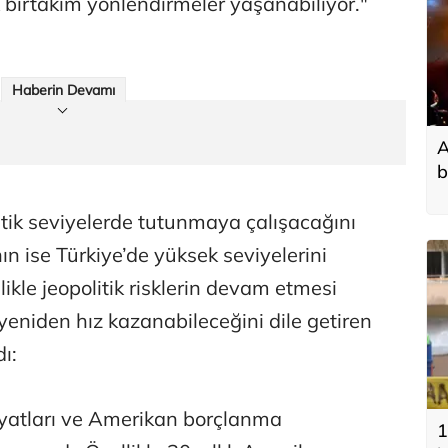
birtakım yönlendirmeler yaşanabiliyor."
Haberin Devamı
A
b
itik seviyelerde tutunmaya çalışacağını
ın ise Türkiye’de yüksek seviyelerini
ikle jeopolitik risklerin devam etmesi
 yeniden hız kazanabileceğini dile getiren
ı:
iyatları ve Amerikan borçlanma
1