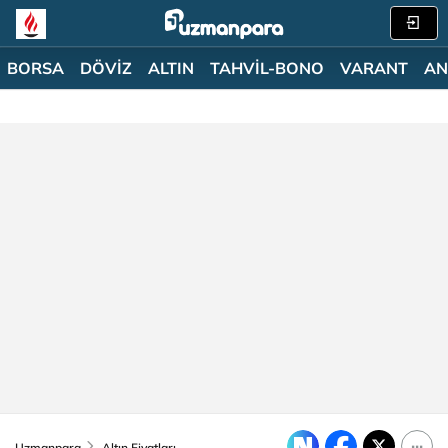
BORSA
DÖVİZ
ALTIN
TAHVİL-BONO
VARANT
AN
Uzmanpara
Altın Fiyatları