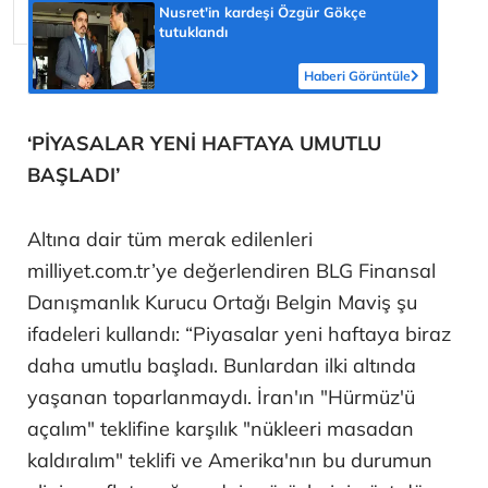
Nusret'in kardeşi Özgür Gökçe
tutuklandı
Haberi Görüntüle
‘PİYASALAR YENİ HAFTAYA UMUTLU
BAŞLADI’
Altına dair tüm merak edilenleri
milliyet.com.tr’ye değerlendiren BLG Finansal
Danışmanlık Kurucu Ortağı Belgin Maviş şu
ifadeleri kullandı: “Piyasalar yeni haftaya biraz
daha umutlu başladı. Bunlardan ilki altında
yaşanan toparlanmaydı. İran'ın "Hürmüz'ü
açalım" teklifine karşılık "nükleeri masadan
kaldıralım" teklifi ve Amerika'nın bu durumun