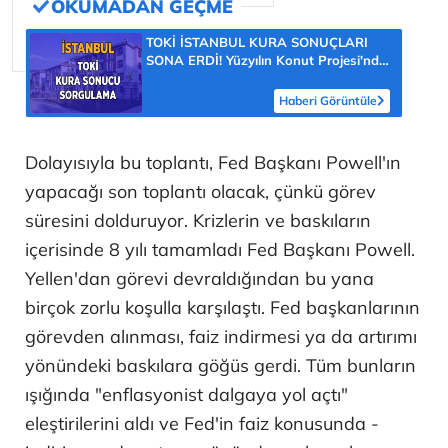
TOKİ İSTANBUL KURA SONUÇLARI
SONA ERDİ! Yüzyılın Konut Projesi'nde
İstanbul kuraları çekildi! TOKİ İstanbul
kura çekimi bitti mi? TOKİ İstanbul
Haberi Görüntüle
kura sonuçları nereden öğrenilir?
Dolayısıyla bu toplantı, Fed Başkanı Powell'ın
yapacağı son toplantı olacak, çünkü görev
süresini dolduruyor. Krizlerin ve baskıların
içerisinde 8 yılı tamamladı Fed Başkanı Powell.
Yellen'dan görevi devraldığından bu yana
birçok zorlu koşulla karşılaştı. Fed başkanlarının
görevden alınması, faiz indirmesi ya da artırımı
yönündeki baskılara göğüs gerdi. Tüm bunların
ışığında "enflasyonist dalgaya yol açtı"
eleştirilerini aldı ve Fed'in faiz konusunda -