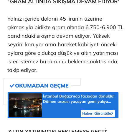
‘ GRAM ALTINDA SIKIŞMA DEVAM EDİYOR’
Yalnız içeride doların 45 liranın üzerine
çıkmasıyla birlikte gram altında 6.750-6.900 TL
bandındaki sıkışma devam ediyor. Yüksek
seyrini koruyor ama hareket kabiliyeti önceki
aylara göre oldukça düşük ve altın yatırımcısı
ister istemez bu durumu bekleme noktasında
takip ediyor.
İstanbul Boğazı'nda faciadan dönüldü!
Dümen arızası yaşayan gemi yalıya
metreler kala durdu
Haberi Görüntüle
‘ALTIN YATIRIMCISI BEKLEMEYE GEÇTİ’