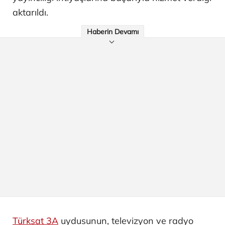
aktarıldı.
Haberin Devamı
Türksat 3A
uydusunun, televizyon ve radyo