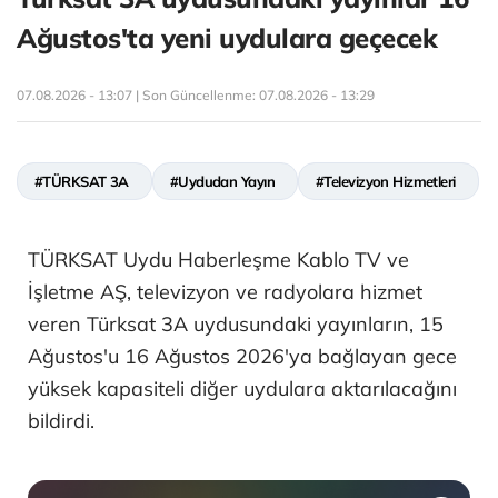
Ağustos'ta yeni uydulara geçecek
07.08.2026 - 13:07 | Son Güncellenme:
07.08.2026 - 13:29
#TÜRKSAT 3A
#Uydudan Yayın
#Televizyon Hizmetleri
TÜRKSAT Uydu Haberleşme Kablo TV ve
İşletme AŞ, televizyon ve radyolara hizmet
veren Türksat 3A uydusundaki yayınların, 15
Ağustos'u 16 Ağustos 2026'ya bağlayan gece
yüksek kapasiteli diğer uydulara aktarılacağını
bildirdi.