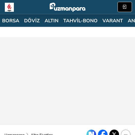
BORSA
DÖVİZ
ALTIN
TAHVİL-BONO
VARANT
AN
Uzmanpara
Altın Fiyatları