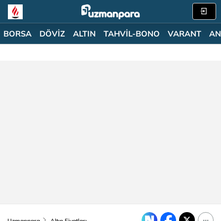
BORSA
DÖVİZ
ALTIN
TAHVİL-BONO
VARANT
AN
Uzmanpara
Altın Fiyatları