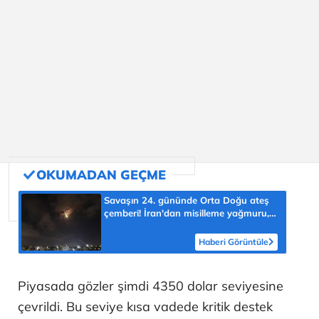
Savaşın 24. gününde Orta Doğu ateş
çemberi! İran'dan misilleme yağmuru,
İsrail'den şok ABD itirafı: 'Ortadan
kaldıracaklar'
Haberi Görüntüle
Piyasada gözler şimdi 4350 dolar seviyesine
çevrildi. Bu seviye kısa vadede kritik destek