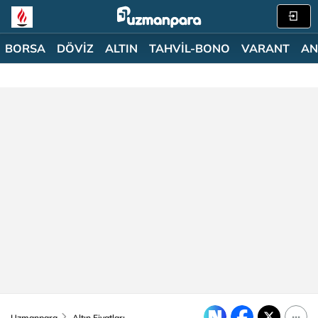
BORSA
DÖVİZ
ALTIN
TAHVİL-BONO
VARANT
AN
Uzmanpara
Altın Fiyatları