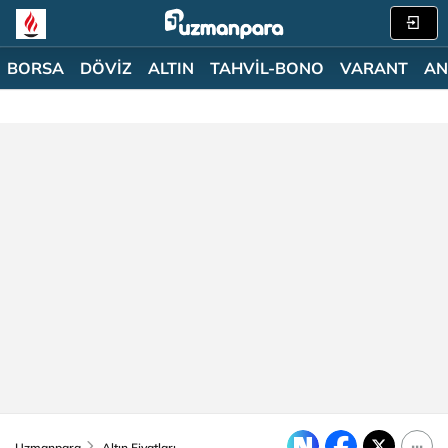
BORSA
DÖVİZ
ALTIN
TAHVİL-BONO
VARANT
AN
Uzmanpara
Altın Fiyatları