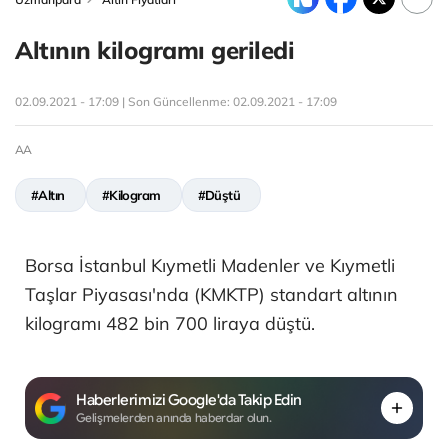
Altının kilogramı geriledi
02.09.2021 - 17:09 | Son Güncellenme:
02.09.2021 - 17:09
AA
#Altın
#Kilogram
#Düştü
Borsa İstanbul Kıymetli Madenler ve Kıymetli
Taşlar Piyasası'nda (KMKTP) standart altının
kilogramı 482 bin 700 liraya düştü.
Haberlerimizi Google'da Takip Edin
Gelişmelerden anında haberdar olun.