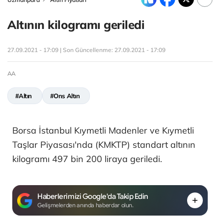
Altının kilogramı geriledi
27.09.2021 - 17:09 | Son Güncellenme:
27.09.2021 - 17:09
AA
#Altın
#Ons Altın
Borsa İstanbul Kıymetli Madenler ve Kıymetli
Taşlar Piyasası'nda (KMKTP) standart altının
kilogramı 497 bin 200 liraya geriledi.
Haberlerimizi Google'da Takip Edin
Gelişmelerden anında haberdar olun.