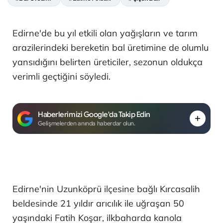
Edirne'de bu yıl etkili olan yağışların ve tarım
arazilerindeki bereketin bal üretimine de olumlu
yansıdığını belirten üreticiler, sezonun oldukça
verimli geçtiğini söyledi.
Haberlerimizi Google'da Takip Edin
Gelişmelerden anında haberdar olun.
Edirne'nin Uzunköprü ilçesine bağlı Kırcasalih
beldesinde 21 yıldır arıcılık ile uğraşan 50
yaşındaki Fatih Koşar, ilkbaharda kanola