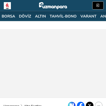
BORSA
DÖVİZ
ALTIN
TAHVİL-BONO
VARANT
AN
Uzmanpara
Altın Fiyatları