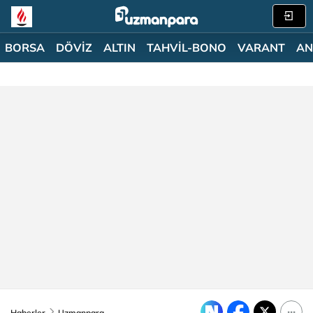
BORSA
DÖVİZ
ALTIN
TAHVİL-BONO
VARANT
AN
Haberler
Uzmanpara