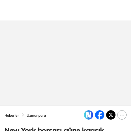
Haberler
Uzmanpara
New York borsası güne karışık