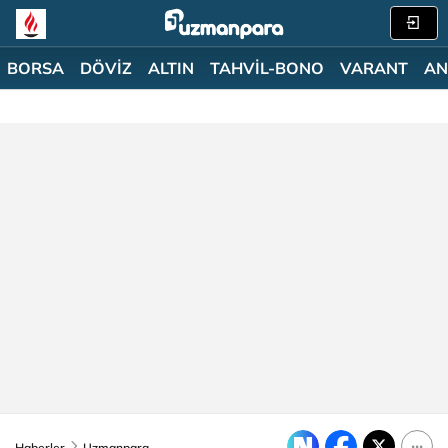
BORSA
DÖVİZ
ALTIN
TAHVİL-BONO
VARANT
AN
Haberler
Uzmanpara