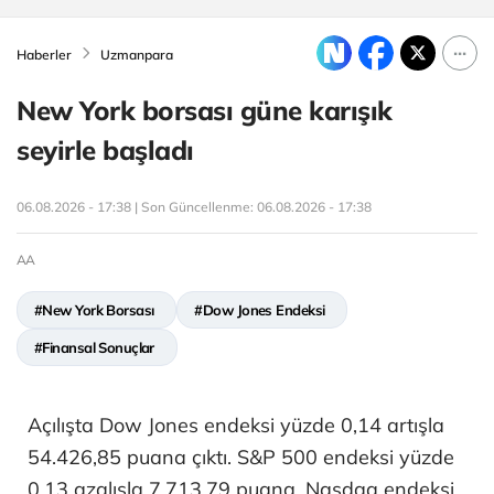
Haberler
Uzmanpara
New York borsası güne karışık
seyirle başladı
06.08.2026 - 17:38 | Son Güncellenme:
06.08.2026 - 17:38
AA
#New York Borsası
#Dow Jones Endeksi
#Finansal Sonuçlar
Açılışta Dow Jones endeksi yüzde 0,14 artışla
54.426,85 puana çıktı. S&P 500 endeksi yüzde
0,13 azalışla 7.713,79 puana, Nasdaq endeksi