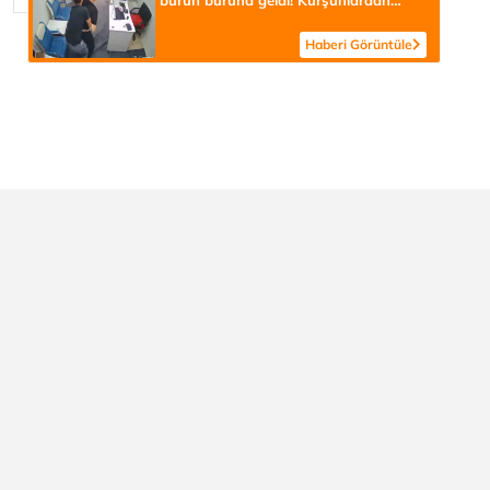
burun buruna geldi! Kurşunlardan
saniyelerle kurtuluş kamerada
Haberi Görüntüle