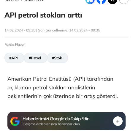
API petrol stokları arttı
14.02.2024 - 09:35 | Son Güncellenme:
14.02.2024 - 09:35
Foreks Haber
#API
#Petrol
#Stok
Amerikan Petrol Enstitüsü (API) tarafından
açıklanan petrol stokları analistlerin
beklentilerinin çok üzerinde bir artış gösterdi.
Haberlerimizi Google'da Takip Edin
Gelişmelerden anında haberdar olun.