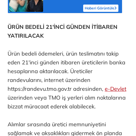
sonra çığlığını duyduk
Haberi Görüntüle
ÜRÜN BEDELİ 21'İNCİ GÜNDEN İTİBAREN
YATIRILACAK
Ürün bedeli ödemeleri, ürün teslimatını takip
eden 21'inci günden itibaren üreticilerin banka
hesaplarına aktarılacak. Üreticiler
randevularını, internet üzerinden
https://randevu.tmo.gov.tr adresinden,
e-Devlet
üzerinden veya TMO iş yerleri alım noktalarına
bizzat müracaat ederek alabilecek.
Alımlar sırasında üretici memnuniyetini
sağlamak ve aksaklıkları gidermek ön planda