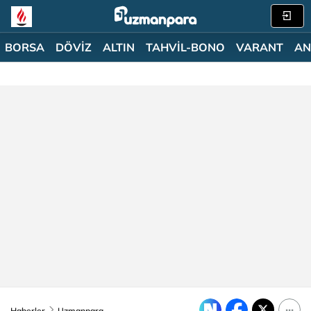
BORSA
DÖVİZ
ALTIN
TAHVİL-BONO
VARANT
AN
Haberler
Uzmanpara