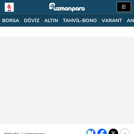
BORSA
DÖVİZ
ALTIN
TAHVİL-BONO
VARANT
AN
Haberler
Uzmanpara