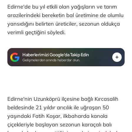
Edirne'de bu yıl etkili olan yağışların ve tarım
arazilerindeki bereketin bal üretimine de olumlu
yansıdığını belirten üreticiler, sezonun oldukça
verimli geçtiğini söyledi.
Haberlerimizi Google'da Takip Edin
Gelişmelerden anında haberdar olun.
Edirne'nin Uzunköprü ilçesine bağlı Kırcasalih
beldesinde 21 yıldır arıcılık ile uğraşan 50
yaşındaki Fatih Koşar, ilkbaharda kanola
çiçekleriyle başlayan sezonun karaçalı balı