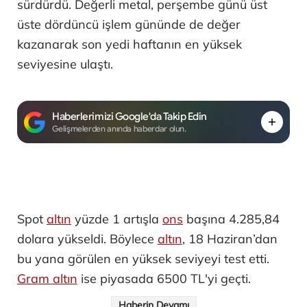
sürdürdü. Değerli metal, perşembe günü üst
üste dördüncü işlem gününde de değer
kazanarak son yedi haftanın en yüksek
seviyesine ulaştı.
Haberlerimizi Google'da Takip Edin
Gelişmelerden anında haberdar olun.
Spot
altın
yüzde 1 artışla
ons
başına 4.285,84
dolara yükseldi. Böylece
altın
, 18 Haziran’dan
bu yana görülen en yüksek seviyeyi test etti.
Gram altın
ise piyasada 6500 TL'yi geçti.
Haberin Devamı