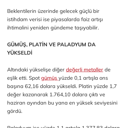
Beklentilerin üzerinde gelecek güçlü bir
istihdam verisi ise piyasalarda faiz artışı
ihtimalini yeniden gündeme taşıyabilir.
GÜMÜŞ, PLATİN VE PALADYUM DA
YÜKSELDİ
Altındaki yükselişe diğer
değerli metaller
de
eşlik etti. Spot
gümüş
yüzde 0,1 artışla ons
başına 62,16 dolara yükseldi. Platin yüzde 1,7
değer kazanarak 1.764,10 dolara çıktı ve
haziran ayından bu yana en yüksek seviyesini
gördü.
Paladyum ise yüzde 1,1 artışla 1.377,83 dolara