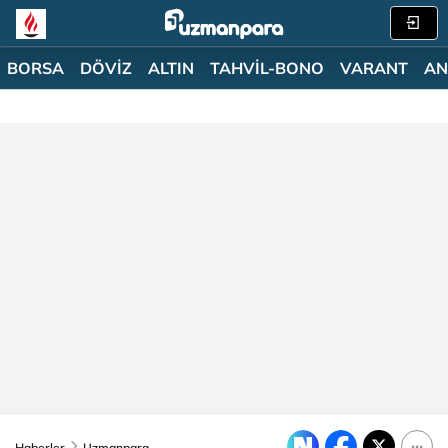
BORSA
DÖVİZ
ALTIN
TAHVİL-BONO
VARANT
AN
Haberler
Uzmanpara