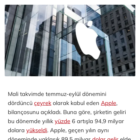
Mali takvimde temmuz-eylül dönemini
dördüncü
çeyrek
olarak kabul eden
Apple
,
bilançosunu açıkladı. Buna göre, şirketin geliri
bu dönemde yıllık
yüzde
6 artışla 94,9 milyar
dolara
yükseldi
. Apple, geçen yılın aynı
döneminde yaklaşık 89,5 milyar
dolar
gelir
elde