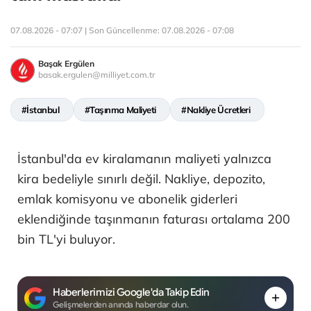
07.08.2026 - 07:07 | Son Güncellenme:
07.08.2026 - 07:08
Başak Ergülen
basak.ergulen@milliyet.com.tr
#İstanbul
#Taşınma Maliyeti
#Nakliye Ücretleri
İstanbul'da ev kiralamanın maliyeti yalnızca
kira bedeliyle sınırlı değil. Nakliye, depozito,
emlak komisyonu ve abonelik giderleri
eklendiğinde taşınmanın faturası ortalama 200
bin TL'yi buluyor.
Haberlerimizi Google'da Takip Edin
Gelişmelerden anında haberdar olun.