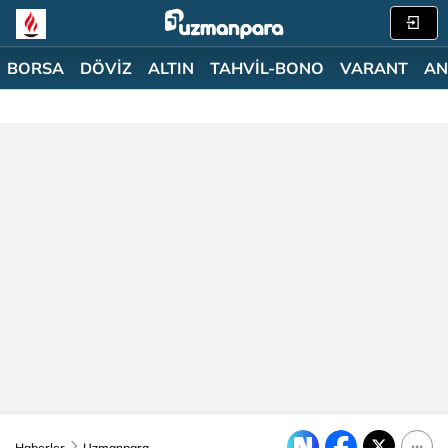
BORSA
DÖVİZ
ALTIN
TAHVİL-BONO
VARANT
AN
Haberler
Uzmanpara