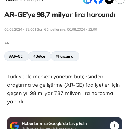
AR-GE'ye 98,7 milyar lira harcandı
06.08.2024 - 12:00 | Son Güncellenme:
06.08.2024 - 12:00
AA
#AR-GE
#Bütçe
#Harcama
Türkiye'de merkezi yönetim bütçesinden
araştırma ve geliştirme (AR-GE) faaliyetleri için
geçen yıl 98 milyar 737 milyon lira harcama
yapıldı.
Haberlerimizi Google'da Takip Edin
Gelişmelerden anında haberdar olun.