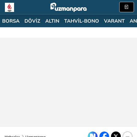
BORSA
DÖVİZ
ALTIN
TAHVİL-BONO
VARANT
AN
Haberler
Uzmanpara