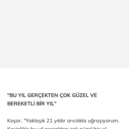
"BU YIL GERÇEKTEN ÇOK GÜZEL VE
BEREKETLİ BİR YIL"
Koşar, "Yaklaşık 21 yıldır arıcılıkla uğraşıyorum.
Kesinlikle bu yıl gerçekten çok güzel bir yıl