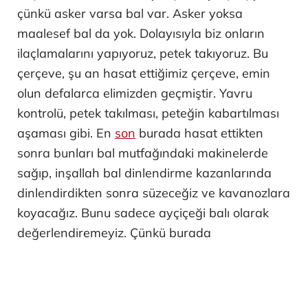
çünkü asker varsa bal var. Asker yoksa
maalesef bal da yok. Dolayısıyla biz onların
ilaçlamalarını yapıyoruz, petek takıyoruz. Bu
çerçeve, şu an hasat ettiğimiz çerçeve, emin
olun defalarca elimizden geçmiştir. Yavru
kontrolü, petek takılması, peteğin kabartılması
aşaması gibi. En
son
burada hasat ettikten
sonra bunları bal mutfağındaki makinelerde
sağıp, inşallah bal dinlendirme kazanlarında
dinlendirdikten sonra süzeceğiz ve kavanozlara
koyacağız. Bunu sadece ayçiçeği balı olarak
değerlendiremeyiz. Çünkü burada
akasyalarımız var, özellikle böğürtlenlerimiz çok
fazla. O yüzden bu bir sağım olduğu için bu
balın içerisinde bir petek çerçevesinde