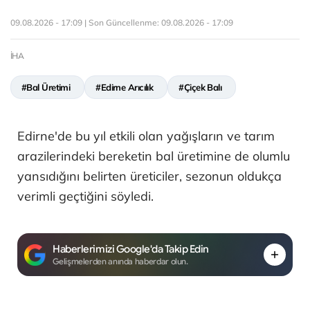
09.08.2026 - 17:09 | Son Güncellenme:
09.08.2026 - 17:09
İHA
#Bal Üretimi
#Edirne Arıcılık
#Çiçek Balı
Edirne'de bu yıl etkili olan yağışların ve tarım
arazilerindeki bereketin bal üretimine de olumlu
yansıdığını belirten üreticiler, sezonun oldukça
verimli geçtiğini söyledi.
Haberlerimizi Google'da Takip Edin
Gelişmelerden anında haberdar olun.