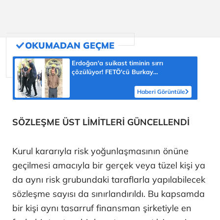
Erdoğan'a suikast timinin sırrı
çözülüyor! FETÖ'cü Burkay
Karatepe'nin itirafı ekipleri harekete
geçirdi
Haberi Görüntüle
SÖZLEŞME ÜST LİMİTLERİ GÜNCELLENDİ
Kurul kararıyla risk yoğunlaşmasının önüne
geçilmesi amacıyla bir gerçek veya tüzel kişi ya
da aynı risk grubundaki taraflarla yapılabilecek
sözleşme sayısı da sınırlandırıldı. Bu kapsamda
bir kişi aynı tasarruf finansman şirketiyle en