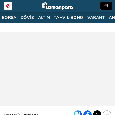
BORSA
DÖVİZ
ALTIN
TAHVİL-BONO
VARANT
AN
Haberler
Uzmanpara