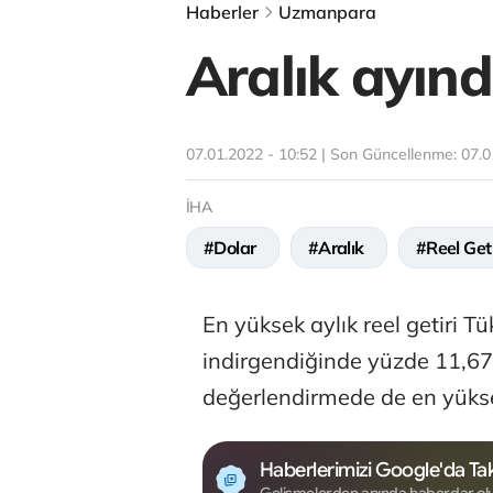
Haberler
Uzmanpara
Aralık ayınd
07.01.2022 - 10:52 | Son Güncellenme:
07.0
İHA
#Dolar
#Aralık
#Reel Geti
En yüksek aylık reel getiri Tü
indirgendiğinde yüzde 11,67 o
değerlendirmede de en yüksek
Haberlerimizi Google'da Tak
Gelişmelerden anında haberdar ol