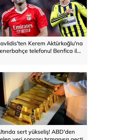
avlidis'ten Kerem Aktürkoğlu'na
enerbahçe telefonu! Benfica ile
onservis pazarlığı
ltında sert yükseliş! ABD'den
elen veri sonrası tırmanışa geçti