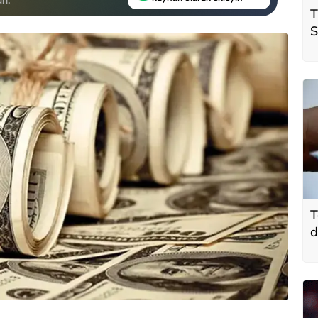
T
S
ö
t
T
d