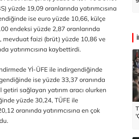
BS) yüzde 19,09 oranlarında yatırımcısına
gendiğinde ise euro yüzde 10,66, külçe
100 endeksi yüzde 2,87 oranlarında
, mevduat faizi (brüt) yüzde 10,86 ve
da yatırımcısına kaybettirdi.
endirmede Yİ-ÜFE ile indirgendiğinde
rgendiğinde ise yüzde 33,37 oranında
l getiri sağlayan yatırım aracı olurken
iğinde yüzde 30,24, TÜFE ile
T
20,12 oranında yatırımcısına en çok
'
ldu.
t