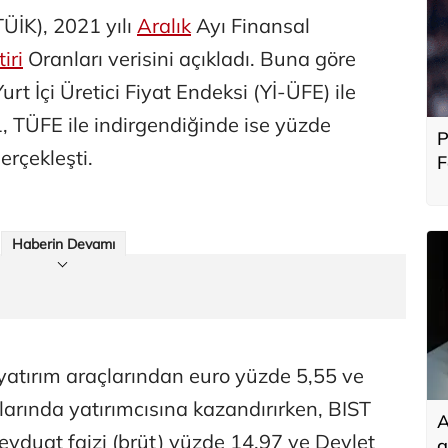
TÜİK), 2021 yılı
Aralık
Ayı Finansal
iri
Oranları verisini açıkladı. Buna göre
Yurt İçi Üretici Fiyat Endeksi (Yİ-ÜFE) ile
, TÜFE ile indirgendiğinde ise yüzde
P
erçekleşti.
F
b
Haberin Devamı
 yatırım araçlarından euro yüzde 5,55 ve
arında yatırımcısına kazandırırken, BIST
A
vduat faizi (brüt) yüzde 14,97 ve Devlet
g