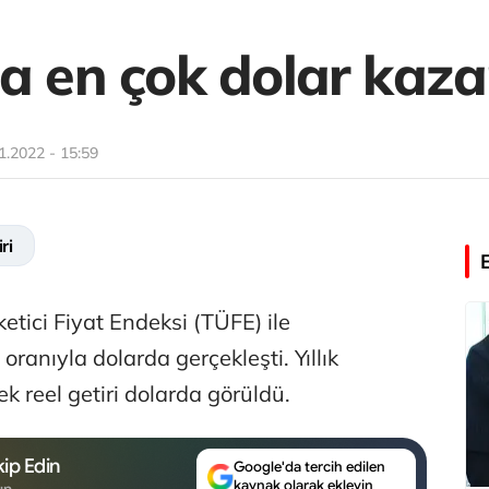
a en çok dolar kaza
1.2022 - 15:59
ri
ketici Fiyat Endeksi (TÜFE) ile
ranıyla dolarda gerçekleşti. Yıllık
 reel getiri dolarda görüldü.
ip Edin
Google'da tercih edilen
kaynak olarak ekleyin
un.