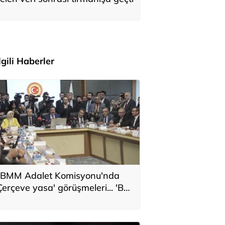
İlgili Haberler
BMM Adalet Komisyonu'nda
Çerçeve yasa' görüşmeleri... 'Bu
eklif, genel af değildir'