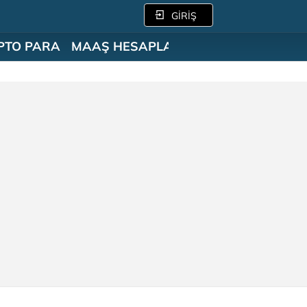
GİRİŞ
PTO PARA
MAAŞ HESAPLAMA
SÖZLÜK