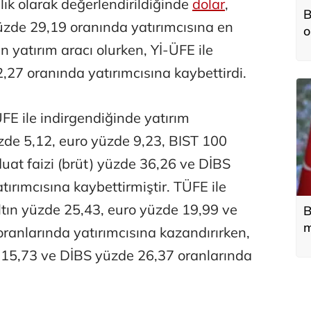
llık olarak değerlendirildiğinde
dolar
,
B
üzde 29,19 oranında yatırımcısına en
o
n yatırım aracı olurken, Yİ-ÜFE ile
,27 oranında yatırımcısına kaybettirdi.
ÜFE ile indirgendiğinde yatırım
üzde 5,12, euro yüzde 9,23, BIST 100
at faizi (brüt) yüzde 36,26 ve DİBS
ırımcısına kaybettirmiştir. TÜFE ile
altın yüzde 25,43, euro yüzde 19,99 ve
B
m
ranlarında yatırımcısına kazandırırken,
s
 15,73 ve DİBS yüzde 26,37 oranlarında