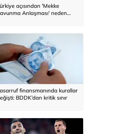
ürkiye açısından 'Mekke
avunma Anlaşması' neden
nemli? Üç ülkenin birbirini
amamlayan tarafı
asarruf finansmanında kurallar
eğişti: BDDK’dan kritik sınır