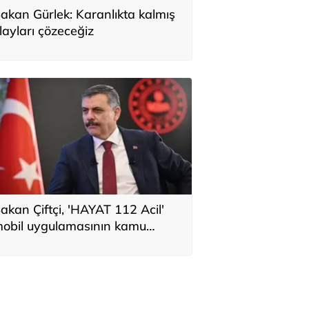
akan Gürlek: Karanlıkta kalmış
layları çözeceğiz
akan Çiftçi, 'HAYAT 112 Acil'
obil uygulamasının kamu
potunu paylaştı