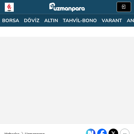
BORSA
DÖVİZ
ALTIN
TAHVİL-BONO
VARANT
AN
Haberler
Uzmanpara