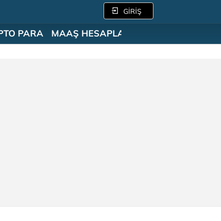
GİRİŞ
PTO PARA
MAAŞ HESAPLAMA
SÖZLÜK