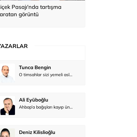
içek Pasajı'nda tartışma
aratan görüntü
YAZARLAR
Tunca Bengin
O timsahlar sizi yemeli aslında!...
Ali Eyüboğlu
Ahbap’a bağışları kayıp ünlüler var
Deniz Kilislioğlu