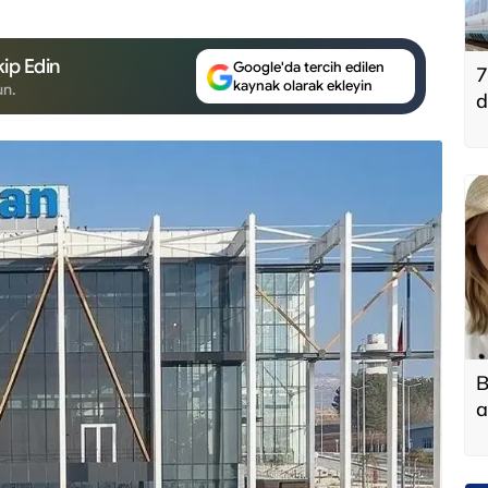
ip Edin
Google'da tercih edilen
7
kaynak olarak ekleyin
un.
d
B
a