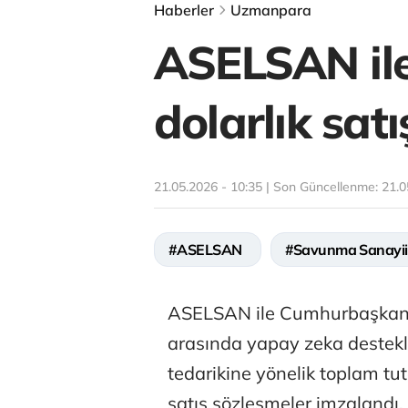
Haberler
Uzmanpara
ASELSAN ile
dolarlık satı
21.05.2026 - 10:35 | Son Güncellenme:
21.0
#ASELSAN
#Savunma Sanayii
ASELSAN ile Cumhurbaşkanlı
arasında yapay zeka destekl
tedarikine yönelik toplam tut
satış sözleşmeler imzalandı.