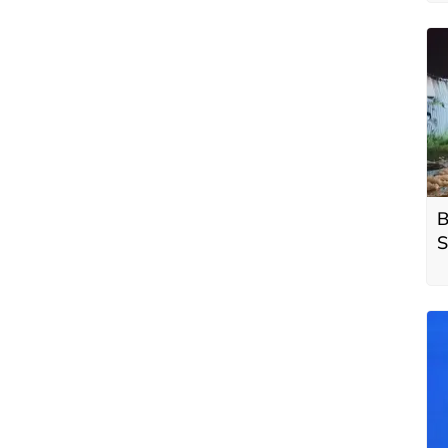
B
S
y