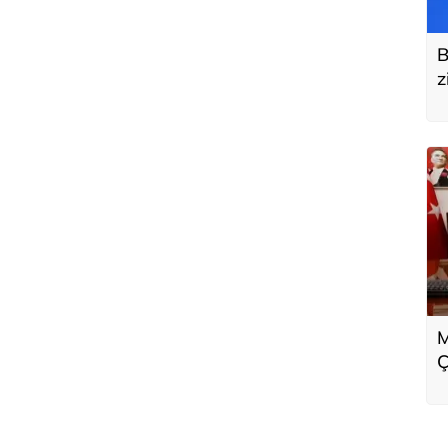
B
z
M
Ç