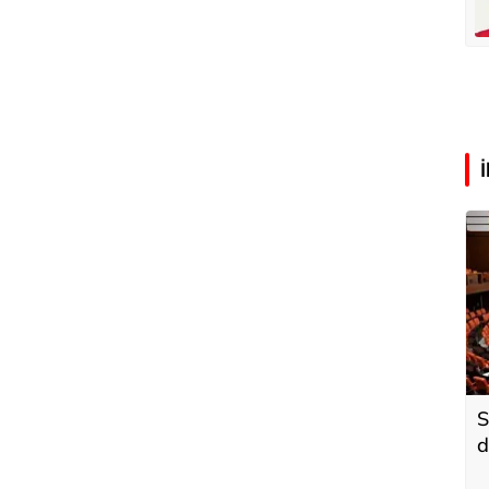
lü
Hürmüz formülü
S
d
k