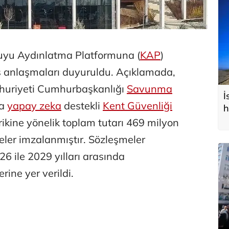
yu Aydınlatma Platformuna (
KAP
)
ş anlaşmaları duyuruldu. Açıklamada,
huriyeti Cumhurbaşkanlığı
Savunma
İ
da
yapay zeka
destekli
Kent Güvenliği
h
ikine yönelik toplam tutarı 469 milyon
ler imzalanmıştır. Sözleşmeler
6 ile 2029 yılları arasında
erine yer verildi.