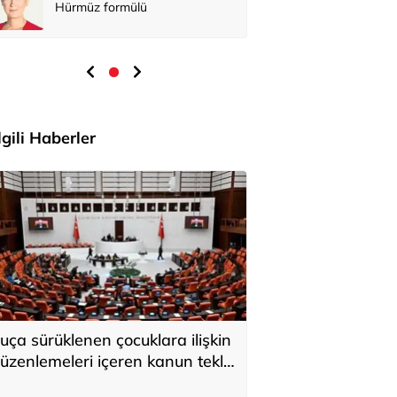
Hürmüz formülü
İlgili Haberler
uça sürüklenen çocuklara ilişkin
üzenlemeleri içeren kanun teklifi
abul edildi