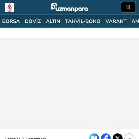
BORSA
DÖVİZ
ALTIN
TAHVİL-BONO
VARANT
AN
Haberler
Uzmanpara