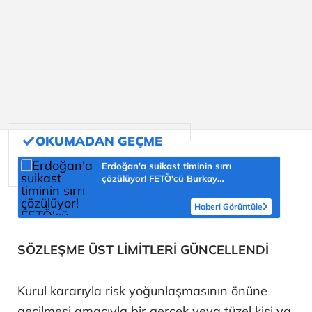
Erdoğan'a suikast timinin sırrı
çözülüyor! FETÖ'cü Burkay
Karatepe'nin itirafı ekipleri harekete
geçirdi
Haberi Görüntüle
SÖZLEŞME ÜST LİMİTLERİ GÜNCELLENDİ
Kurul kararıyla risk yoğunlaşmasının önüne
geçilmesi amacıyla bir gerçek veya tüzel kişi ya