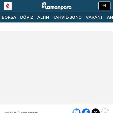
BORSA
DÖVİZ
ALTIN
TAHVİL-BONO
VARANT
AN
Haberler
Uzmanpara