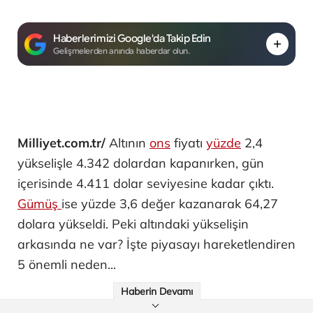
Haberlerimizi Google'da Takip Edin
Gelişmelerden anında haberdar olun.
Milliyet.com.tr/
Altının
ons
fiyatı
yüzde
2,4
yükselişle 4.342 dolardan kapanırken, gün
içerisinde 4.411 dolar seviyesine kadar çıktı.
Gümüş
ise yüzde 3,6 değer kazanarak 64,27
dolara yükseldi. Peki altındaki yükselişin
arkasında ne var? İşte piyasayı hareketlendiren
5 önemli neden...
Haberin Devamı