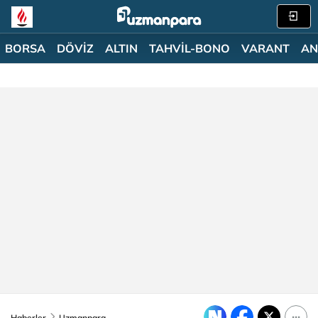
BORSA
DÖVİZ
ALTIN
TAHVİL-BONO
VARANT
AN
Haberler
Uzmanpara